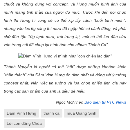
chuốt và không đúng với concept, và Hưng muốn hình ảnh của
mình mang tinh thần của người du mục. Trước khi đến nơi chụp
hình thì Hưng hi vọng sẽ có thể kịp lấy cảnh ”buổi bình minh“,
nhưng vào lúc 6g sáng thì mưa đã ngập hết cả cánh đồng, và phải
chờ đến tận 10g tạnh mưa, trời trong lại, mới có thể lùa đàn cừu
vào trong núi để chụp lại hình ảnh cho album Thánh Ca”.
Thành Nguyễn là người có thể “bắt” được những khoảnh khắc
“thần thánh” của Đàm Vĩnh Hưng ổn định nhất và đúng với ý tưởng
concept nhất. Nên việc tin tưởng và lựa chọn nhiếp ảnh gia này
trong các sản phẩm của anh là điều dễ hiểu.
Ngọc Mơ/Theo
Báo điện tử VTC News
Đàm Vĩnh Hưng
thánh ca
mùa Giáng Sinh
Lời con dâng Chúa