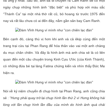
và ưng ý nhất.
Sau đó, anh đã di chuyển ra Cam Ranh để có một
ngày chụp những hình ảnh “đặc biệt” và phù hợp với màu sắc
“Thánh Ca” tại một nhà thờ rất cũ, bỏ hoang từ trước 1975 đến
nay và rất lâu chưa có ai đến đây, nằm gần sân bay Cam Ranh.
Bên cạnh đó, càng thú vị hơn khi anh và cả êkip cùng đến một
trang trại cừu tại Phan Rang để hóa thân vào vai một anh chàng
du mục chăn chiên. Và đây là hình ảnh mà anh chia sẻ là có liên
quan đến một câu chuyện trong Kinh Cựu Ước (của Kinh Thánh),
có những đứa bé tại làng Fatina chứng kiến và nhìn thấy Đức Mẹ
hiện ra.
Nói về kỷ niệm chuyến đi chụp hình tại Phan Rang, anh cũng chia
sẻ :
“Hưng phải quay trở lại chụp hình lần thứ 2 vì Hưng không hài
lòng với lần chụp hình lần đầu của mình do hình ảnh quá chải