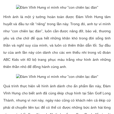
Hình ảnh là một ý tưởng hoàn toàn được Đàm Vĩnh Hưng tâm
huyết và đầu tư rất “riêng” trong lần này. Trong đó, anh tự ví mình
như “con chiên lạc đàn”, luôn cần được nâng đỡ, bảo vệ, thương
yêu và che chở để qua hết những khăn khó trong đời sống tinh
thần và nghĩ suy của mình, và luôn có thiên thần dẫn lối. Sự đầu
tư của anh lần này còn dành cho các em thiếu nhi trong vũ đoàn
ABC Kids với 40 bộ trang phục màu trắng như hình ảnh những
thiên thần nhỏ để đồng hành cùng anh.
Quá trình thực hiện về hình ảnh dành cho ấn phẩm lần này, Đàm
Vĩnh Hưng cho biết anh đã cùng êkip chụp hình tại Sân Golf Long
Thành, nhưng vì nơi này, ngày nào cũng có khách nên cả êkip cứ
phải di chuyển liên tục để có thể có được những bức ảnh hài lòng