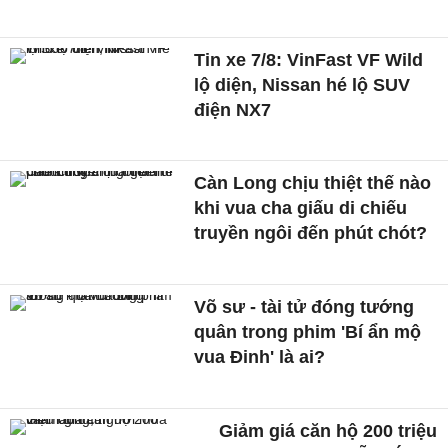
Tin xe 7/8: VinFast VF Wild
lộ diện, Nissan hé lộ SUV
điện NX7
Càn Long chịu thiệt thế nào
khi vua cha giấu di chiếu
truyền ngôi đến phút chót?
Võ sư - tài tử đóng tướng
quân trong phim 'Bí ẩn mộ
vua Đinh' là ai?
Giảm giá căn hộ 200 triệu