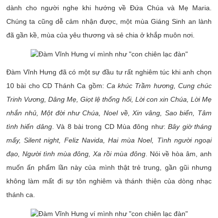
dành cho người nghe khi hướng về Đứa Chúa và Mẹ Maria.
Chúng ta cũng dễ cảm nhận được, một mùa Giáng Sinh an lành
đã gần kề, mùa của yêu thương và sẻ chia ở khắp muôn nơi.
Đàm Vĩnh Hưng đã có một sự đầu tư rất nghiêm túc khi anh chọn
10 bài cho CD Thánh Ca gồm:
Ca khúc Trầm hương, Cung chúc
Trinh Vương, Dâng Mẹ, Giọt lệ thống hối, Lời con xin Chúa, Lời Mẹ
nhắn nhủ, Một đời như Chúa, Noel về, Xin vâng, Sao biển, Tâm
tình hiến dâng
.
Và 8 bài trong CD Mùa đông như:
Bây giờ tháng
mấy, Silent night, Feliz Navida, Hai mùa Noel, Tình người ngoại
đạo, Người tình mùa đông, Xa rồi mùa đông
.
Nói về hòa âm, anh
muốn ấn phẩm lần này của mình thật trẻ trung, gần gũi nhưng
không làm mất đi sự tôn nghiêm và thánh thiện của dòng nhạc
thánh ca.