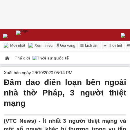
Mới nhất
Xem nhiều
💰 Giá vàng
📅 Lịch âm
☀️ Thời tiết

Thế giới
Thời sự quốc tế
Xuất bản ngày 29/10/2020 05:14 PM
Đâm dao điên loạn bên ngoài
nhà thờ Pháp, 3 người thiệt
mạng
(VTC News) -
Ít nhất 3 người thiệt mạng và
một số người khác bị thương trong vụ tấn