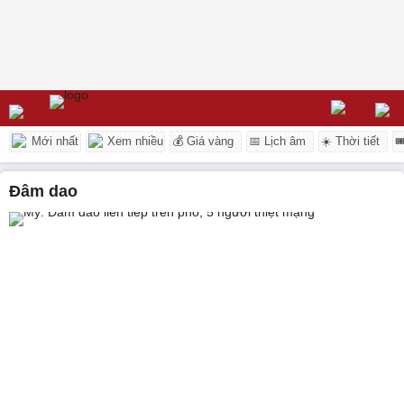
Mới nhất
Xem nhiều
💰 Giá vàng
📅 Lịch âm
☀️ Thời tiết

đâm dao