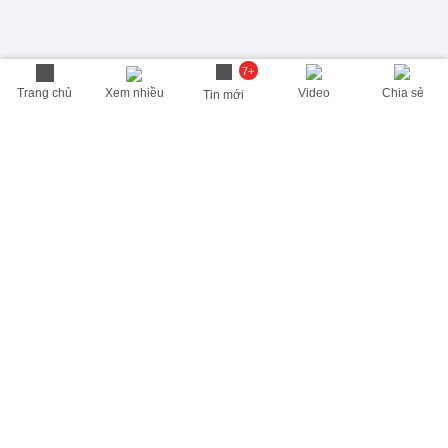
7+
Trang chủ
Xem nhiều
Video
Chia sẻ
Tin mới
THÔNG TIN HỮU ÍCH
Cập nhật nhanh các thông tin được quan tâm mỗi ngày