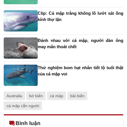
Clip: Cá mập trắng khổng lồ lướt sát ống
kính thợ lặn
Đánh nhau với cá mập, người đàn ông
may mắn thoát chết
Thử nghiệm bom hạt nhân tiết lộ tuổi thật
của cá mập voi
Australia
bờ biển
cá mập
bãi biển
cá mập cắn người
Bình luận