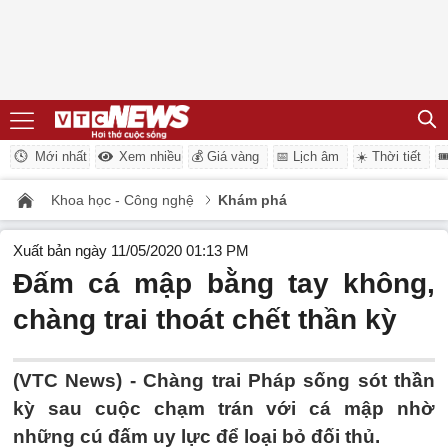
Mới nhất
Xem nhiều
💰 Giá vàng
📅 Lịch âm
☀️ Thời tiết

Khoa học - Công nghệ
Khám phá
Xuất bản ngày 11/05/2020 01:13 PM
Đấm cá mập bằng tay không,
chàng trai thoát chết thần kỳ
(VTC News) -
Chàng trai Pháp sống sót thần
kỳ sau cuộc chạm trán với cá mập nhờ
những cú đấm uy lực để loại bỏ đối thủ.