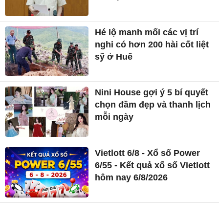
Hé lộ manh mối các vị trí
nghi có hơn 200 hài cốt liệt
sỹ ở Huế
Nini House gợi ý 5 bí quyết
chọn đầm đẹp và thanh lịch
mỗi ngày
Vietlott 6/8 - Xổ số Power
6/55 - Kết quả xổ số Vietlott
hôm nay 6/8/2026