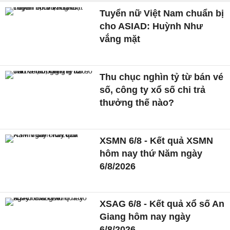
Tuyển nữ Việt Nam chuẩn bị
cho ASIAD: Huỳnh Như
vắng mặt
Thu chục nghìn tỷ từ bán vé
số, công ty xổ số chi trả
thưởng thế nào?
XSMN 6/8 - Kết quả XSMN
hôm nay thứ Năm ngày
6/8/2026
XSAG 6/8 - Kết quả xổ số An
Giang hôm nay ngày
6/8/2026