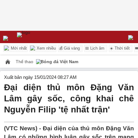
Mới nhất
Xem nhiều
💰 Giá vàng
📅 Lịch âm
☀️ Thời tiết

Thể thao
Bóng đá Việt Nam
Xuất bản ngày 15/01/2024 08:27 AM
Đại diện thủ môn Đặng Văn
Lâm gây sốc, công khai chê
Nguyễn Filip 'tệ nhất trận'
(VTC News) -
Đại diện của thủ môn Đặng Văn
Lâm có những bình luận gây sốc trên mạng