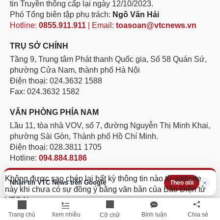
tin Truyền thông cấp lại ngày 12/10/2023.
Phó Tổng biên tập phụ trách:
Ngô Văn Hải
Hotline:
0855.911.911
| Email:
toasoan@vtcnews.vn
TRỤ SỞ CHÍNH
Tầng 9, Trung tâm Phát thanh Quốc gia, Số 58 Quán Sứ,
phường Cửa Nam, thành phố Hà Nội
Điện thoại: 024.3632 1588
Fax: 024.3632 1582
VĂN PHÒNG PHÍA NAM
Lầu 11, tòa nhà VOV, số 7, đường Nguyễn Thị Minh Khai,
phường Sài Gòn, Thành phố Hồ Chí Minh.
Điện thoại: 028.3811 1705
Hotline:
094.884.8186
Không được sao chép lại bất kỳ thông tin nào từ website
Nhận tin VTC News trên Google
×
Theo dõi
này khi chưa có sự đồng ý bằng văn bản của Báo Điện tử
VTC News
Trang chủ
Xem nhiều
Bình luận
Chia sẻ
Cỡ chữ