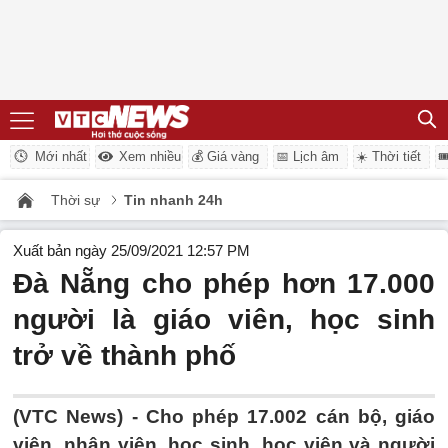
Mới nhất
Xem nhiều
💰 Giá vàng
📅 Lịch âm
☀️ Thời tiết

Thời sự
Tin nhanh 24h
Xuất bản ngày 25/09/2021 12:57 PM
Đà Nẵng cho phép hơn 17.000
người là giáo viên, học sinh
trở về thành phố
(VTC News) -
Cho phép 17.002 cán bộ, giáo
viên, nhân viên, học sinh, học viên và người