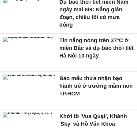
Dự báo thời tiết miền Nam
ngày mai 8/8: Nắng gián
đoạn, chiều tối có mưa
dông
Tin nắng nóng trên 37°C ở
miền Bắc và dự báo thời tiết
Hà Nội 10 ngày
Bảo mẫu thừa nhận bạo
hành trẻ ở trường mầm non
TP.HCM
Khởi tố 'Vua Quạt', Khánh
'Sky' và Hồ Văn Khoa