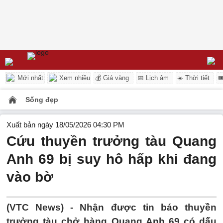
Mới nhất
Xem nhiều
💰 Giá vàng
📅 Lịch âm
☀️ Thời tiết

Sống đẹp
Xuất bản ngày 18/05/2026 04:30 PM
Cứu thuyền trưởng tàu Quang
Anh 69 bị suy hô hấp khi đang
vào bờ
(VTC News) -
Nhận được tin báo thuyền
trưởng tàu chở hàng Quang Anh 69 có dấu