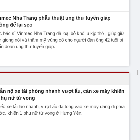
nmec Nha Trang phẫu thuật ung thư tuyến giáp
ông để lại sẹo
 bác sĩ Vinmec Nha Trang đã loại bỏ khối u kịp thời, giúp giữ
n giọng nói và thẩm mỹ vùng cổ cho người đàn ông 42 tuổi bị
n đoán ung thư tuyến giáp.
ẫn nộ xe tải phóng nhanh vượt ẩu, cán xe máy khiến
phụ nữ tử vong
ếc xe tải lao nhanh, vượt ẩu đã tông vào xe máy đang đi phía
ớc, khiến 1 phụ nữ tử vong ở Hưng Yên.