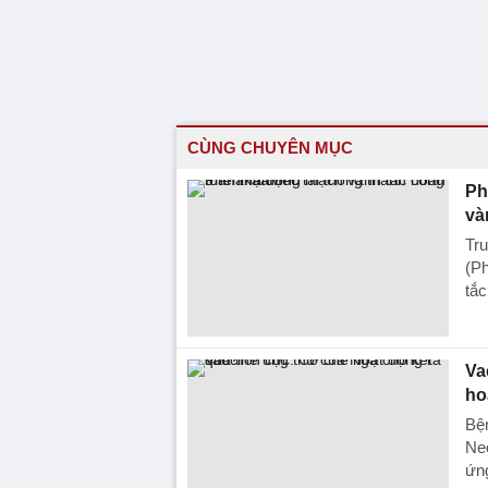
CÙNG CHUYÊN MỤC
Ph
và
Tru
(P
tắc
Va
ho
Bện
Ne
ứng