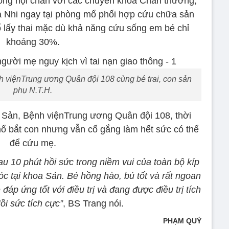
óng hội chẩn với các chuyên khoa Chấn thương,
à Nhi ngay tại phòng mổ phối hợp cứu chữa sản
ổ lấy thai mặc dù khả năng cứu sống em bé chỉ
khoảng 30%.
nh việnTrung ương Quân đội 108 cùng bé trai, con sản
phụ N.T.H.
Sản, Bệnh việnTrung ương Quân đội 108, thời
mổ bắt con nhưng vẫn cố gắng làm hết sức có thể
để cứu mẹ.
sau 10 phút hồi sức trong niềm vui của toàn bộ kíp
c tại khoa Sản. Bé hồng hào, bú tốt và rất ngoan
đáp ứng tốt với điều trị và đang được điều trị tích
i sức tích cực”
, BS Trang nói.
PHẠM QUÝ