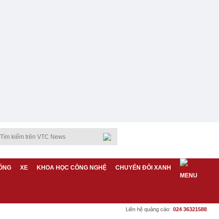
ỐNG
XE
KHOA HỌC CÔNG NGHỆ
CHUYỂN ĐỔI XANH
Liên hệ quảng cáo:
024 36321588