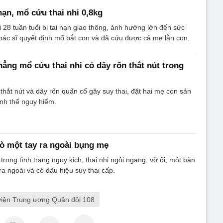
nạn, mổ cứu thai nhi 0,8kg
 28 tuần tuổi bị tai nạn giao thông, ảnh hưởng lớn đến sức
 bác sĩ quyết định mổ bắt con và đã cứu được cả mẹ lẫn con.
hẳng mổ cứu thai nhi có dây rốn thắt nút trong
 thắt nút và dây rốn quấn cổ gây suy thai, đặt hai mẹ con sản
ình thế nguy hiểm.
hò một tay ra ngoài bụng mẹ
rong tình trạng nguy kịch, thai nhi ngôi ngang, vỡ ối, một bàn
t ra ngoài và có dấu hiệu suy thai cấp.
viện Trung ương Quân đội 108