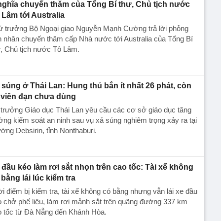
nghĩa chuyến thăm của Tổng Bí thư, Chủ tịch nước
 Lâm tới Australia
ứ trưởng Bộ Ngoại giao Nguyễn Mạnh Cường trả lời phỏng
 nhân chuyến thăm cấp Nhà nước tới Australia của Tổng Bí
, Chủ tịch nước Tô Lâm.
 súng ở Thái Lan: Hung thủ bắn ít nhất 26 phát, còn
 viên đạn chưa dùng
trưởng Giáo dục Thái Lan yêu cầu các cơ sở giáo dục tăng
ng kiểm soát an ninh sau vụ xả súng nghiêm trọng xảy ra tại
ờng Debsirin, tỉnh Nonthaburi.
 đầu kéo làm rơi sắt nhọn trên cao tốc: Tài xế không
 bằng lái lúc kiểm tra
i điểm bị kiểm tra, tài xế không có bằng nhưng vẫn lái xe đầu
 chở phế liệu, làm rơi mảnh sắt trên quãng đường 337 km
o tốc từ Đà Nẵng đến Khánh Hòa.