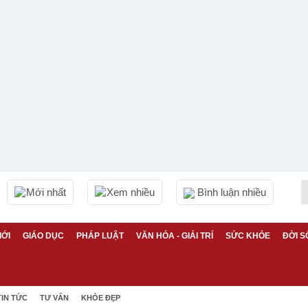
Mới nhất
Xem nhiều
Bình luận nhiều
IỚI
GIÁO DỤC
PHÁP LUẬT
VĂN HÓA - GIẢI TRÍ
SỨC KHỎE
ĐỜI S
TIN TỨC
TƯ VẤN
KHỎE ĐẸP