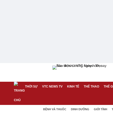
THỜI SỰ
VTC NEWS TV
KINH TẾ
THỂ THAO
THẾ G
BỆNH VÀ THUỐC
DINH DƯỠNG
GIỚI TÍNH