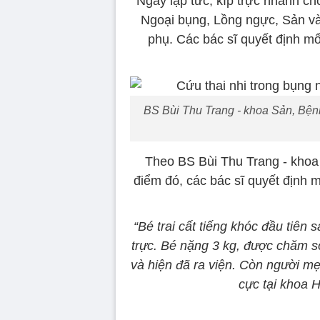
Ngay lập tức, kíp trực nhanh ch
Ngoại bụng, Lồng ngực, Sản v
phụ. Các bác sĩ quyết định m
BS Bùi Thu Trang - khoa Sản, Bệ
Theo BS Bùi Thu Trang - khoa 
điểm đó, các bác sĩ quyết định 
“Bé trai cất tiếng khóc đầu tiên 
trực. Bé nặng 3 kg, được chăm só
và hiện đã ra viện. Còn người mẹ 
cực tại khoa Hồ