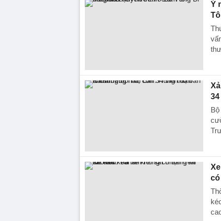
Ý 
Tô
Th
vấn
thư
Xả
34
Bộ 
cườ
Trư
Xe
có
Thờ
kéo
ca