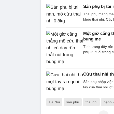
Sản phụ bị tai 
Thai phụ mang thai
khỏe thai nhi. Các
Một giờ căng t
bụng mẹ
Tình trạng dây rốn
phụ 29 tuổi trong t
Cứu thai nhi t
Sản phụ nhập viện t
tay của thai nhi lọ
Hà Nội
sản phụ
thai nhi
bệnh 