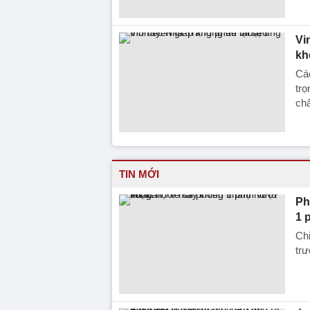
Vi
kh
Các
trọ
chẩ
TIN MỚI
Ph
1 
Chi
trư