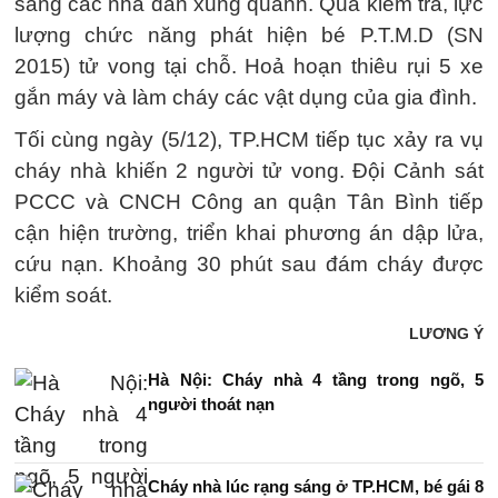
sang các nhà dân xung quanh. Qua kiểm tra, lực
lượng chức năng phát hiện bé P.T.M.D (SN
2015) tử vong tại chỗ. Hoả hoạn thiêu rụi 5 xe
gắn máy và làm cháy các vật dụng của gia đình.
Tối cùng ngày (5/12), TP.HCM tiếp tục xảy ra vụ
cháy nhà khiến 2 người tử vong. Đội Cảnh sát
PCCC và CNCH Công an quận Tân Bình tiếp
cận hiện trường, triển khai phương án dập lửa,
cứu nạn. Khoảng 30 phút sau đám cháy được
kiểm soát.
LƯƠNG Ý
Hà Nội: Cháy nhà 4 tầng trong ngõ, 5
người thoát nạn
Cháy nhà lúc rạng sáng ở TP.HCM, bé gái 8