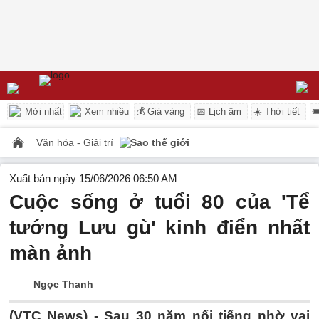
Mới nhất
Xem nhiều
💰 Giá vàng
📅 Lịch âm
☀️ Thời tiết

Văn hóa - Giải trí
Sao thế giới
Xuất bản ngày 15/06/2026 06:50 AM
Cuộc sống ở tuổi 80 của 'Tể
tướng Lưu gù' kinh điển nhất
màn ảnh
Ngọc Thanh
(VTC News) -
Sau 30 năm nổi tiếng nhờ vai