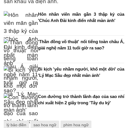
sân khấu và điện ảnh.
Hôn nhân viên mãn gần 3 thập kỷ của
'Chúc Anh Đài kinh điển nhất màn ảnh'
'Thần đồng võ thuật' nổi tiếng toàn châu Á,
giải nghệ năm 11 tuổi giờ ra sao?
Bi kịch 'yêu nhầm người, khổ một đời' của
'Lý Mạc Sầu đẹp nhất màn ảnh'
Con đường trở thành lãnh đạo của sao nhí
chỉ xuất hiện 2 giây trong 'Tây du ký'
lý bảo điền
sao hoa ngữ
phim hoa ngữ