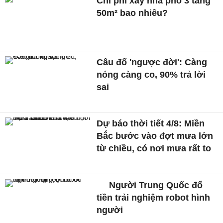
Chi phí xây nhà phố 3 tầng
50m² bao nhiêu?
Câu đố 'ngược đời': Càng
nóng càng co, 90% trả lời
sai
Dự báo thời tiết 4/8: Miền
Bắc bước vào đợt mưa lớn
từ chiều, có nơi mưa rất to
Người Trung Quốc đổ
tiền trải nghiệm robot hình
người