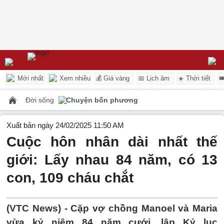
Mới nhất
Xem nhiều
💰 Giá vàng
📅 Lịch âm
☀️ Thời tiết

Đời sống
Chuyện bốn phương
Xuất bản ngày 24/02/2025 11:50 AM
Cuộc hôn nhân dài nhất thế
giới: Lấy nhau 84 năm, có 13
con, 109 cháu chắt
(VTC News) -
Cặp vợ chồng Manoel và Maria
vừa kỷ niệm 84 năm cưới, lập Kỷ lục