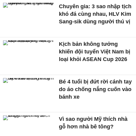
Chuyên gia: 3 sao nhập tịch
khó đá cùng nhau, HLV Kim
Sang-sik dùng người thú vị
Kịch bản không tưởng
khiến đội tuyển Việt Nam bị
loại khỏi ASEAN Cup 2026
Bé 4 tuổi bị đứt rời cánh tay
do áo chống nắng cuốn vào
bánh xe
Vì sao người Mỹ thích nhà
gỗ hơn nhà bê tông?