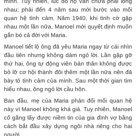
mình. Tuy nhiên, lúc đó họ vẫn chưa phải lòng
nhau; phải đến 4 năm sau mới bước vào mối
quan hệ tình cảm. Năm 1940, khi tình cờ gặp
nhau một lần nữa, Manoel mới quyết định muốn
gắn bó cả đời với Maria.
Manoel tiết lộ ông đã yêu Maria ngay từ cái nhìn
đầu tiên nhưng không dám ngỏ lời. Lần gặp gỡ
thứ hai, ông tự động viên bản thân không được
bỏ lỡ cơ hội thành đôi thêm một lần nữa nên đã
bày tỏ tình cảm của mình. Sau một thời gian tìm
hiểu nhau, ông ngỏ lời cầu hôn.
Ban đầu, mẹ của Maria phản đối mối quan hệ
này vì Manoel không khá giả. Tuy nhiên, Manoel
cố gắng lấy được niềm tin của gia đình vợ bằng
cách bắt đầu xây dựng ngôi nhà riêng cho hai
người.