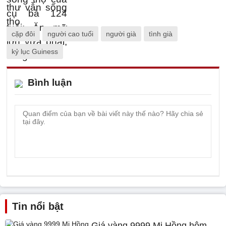
cặp đôi
người cao tuổi
người già
tình già
kỷ lục Guiness
Bình luận
Tin nổi bật
Giá vàng 9999 Mi Hồng hôm