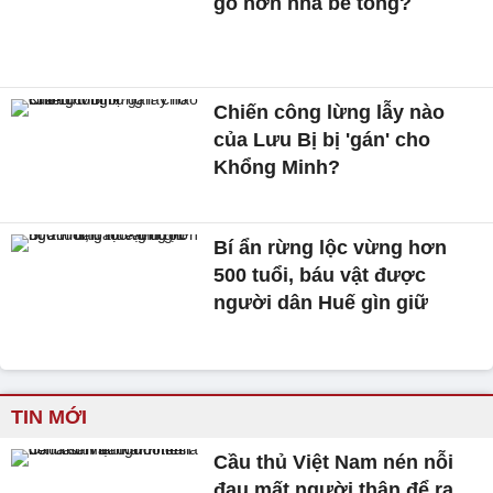
gỗ hơn nhà bê tông?
Chiến công lừng lẫy nào
của Lưu Bị bị 'gán' cho
Khổng Minh?
Bí ẩn rừng lộc vừng hơn
500 tuổi, báu vật được
người dân Huế gìn giữ
TIN MỚI
Cầu thủ Việt Nam nén nỗi
đau mất người thân để ra