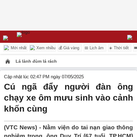
Mới nhất
Xem nhiều
💰 Giá vàng
📅 Lịch âm
☀️ Thời tiết

Lá lành đùm lá rách
Cập nhật lúc 02:47 PM ngày 07/05/2025
Cú ngã đẩy người đàn ông
chạy xe ôm mưu sinh vào cảnh
khốn cùng
(VTC News) -
Nằm viện do tai nạn giao thông
nghiêm trọng, ông Duy Trí (67 tuổi, TP.HCM)