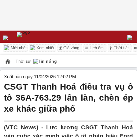
Mới nhất
Xem nhiều
💰 Giá vàng
📅 Lịch âm
☀️ Thời tiết

Thời sự
Tin nóng
Xuất bản ngày 11/04/2026 12:02 PM
CSGT Thanh Hoá điều tra vụ ô
tô 36A-763.29 lấn làn, chèn ép
xe khác giữa phố
(VTC News) -
Lực lượng CSGT Thanh Hoá
vào cuộc xác minh việc ô tô nhãn hiệu Ford