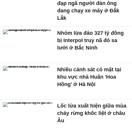
đạp ngã người đàn ông
đang chạy xe máy ở Đắk
Lắk
Nhóm lừa đảo 327 tỷ đồng
bị Interpol truy nã đỏ sa
lưới ở Bắc Ninh
Nhiều cảnh sát có mặt tại
khu vực nhà Huấn 'Hoa
Hồng' ở Hà Nội
Lốc lửa xuất hiện giữa mùa
cháy rừng khốc liệt ở châu
Âu