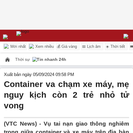
Mới nhất
Xem nhiều
💰 Giá vàng
📅 Lịch âm
☀️ Thời tiết

Thời sự
Tin nhanh 24h
Xuất bản ngày 05/09/2024 09:58 PM
Container va chạm xe máy, mẹ
nguy kịch còn 2 trẻ nhỏ tử
vong
(VTC News) -
Vụ tai nạn giao thông nghiêm
trọng giữa container và xe máy trên địa bàn