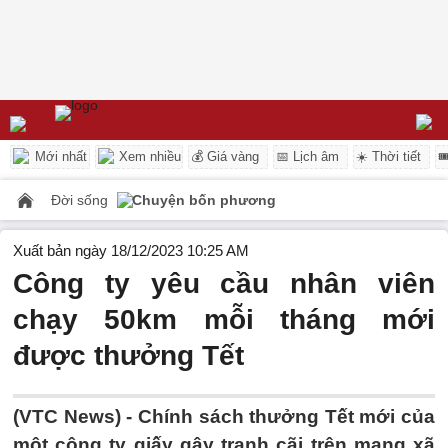
Mới nhất
Xem nhiều
💰 Giá vàng
📅 Lịch âm
☀️ Thời tiết

Đời sống
Chuyện bốn phương
Xuất bản ngày 18/12/2023 10:25 AM
Công ty yêu cầu nhân viên
chạy 50km mỗi tháng mới
được thưởng Tết
(VTC News) -
Chính sách thưởng Tết mới của
một công ty giấy gây tranh cãi trên mạng xã