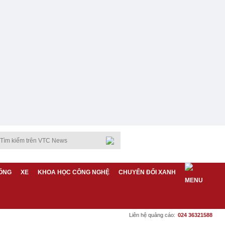
ỐNG
XE
KHOA HỌC CÔNG NGHỆ
CHUYỂN ĐỔI XANH
Liên hệ quảng cáo:
024 36321588