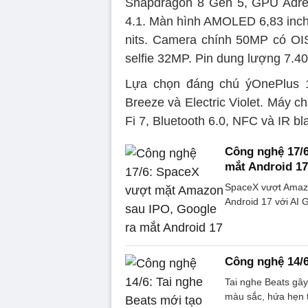
Snapdragon 8 Gen 5, GPU Adr
4.1. Màn hình AMOLED 6,83 inch 
nits. Camera chính 50MP có OI
selfie 32MP. Pin dung lượng 7
Lựa chọn đáng chú ýOnePlus 1
Breeze và Electric Violet. Máy 
Fi 7, Bluetooth 6.0, NFC và IR bla
Công nghệ 17/
mắt Android 17
SpaceX vượt Amazo
Android 17 với AI G
Công nghệ 14/6
Tai nghe Beats gây 
màu sắc, hứa hẹn 