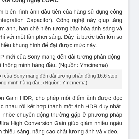
0 với công nghệ LOFIC
m biến hình ảnh đầu tiên của hãng sử dụng công
ntegration Capacitor). Công nghệ này giúp tăng
ểm ảnh, hạn chế hiện tượng bão hòa ánh sáng và
hỉ với một lần phơi sáng. Đây là bước tiến lớn so
nhiều khung hình để đạt được mức này.
 của Sony mang đến dải tương phản động 16,6 stop
hông minh hàng đầu. (Nguồn: Ymcinema)
sion Gain HDR, cho phép mỗi điểm ảnh được đọc
c nhau rồi kết hợp thành một ảnh HDR duy nhất.
ỗi nhòe chuyển động thường gặp ở phương pháp
ltra High Conversion Gain giúp giảm nhiễu ngẫu
 thiếu sáng, nâng cao chất lượng ảnh và video.