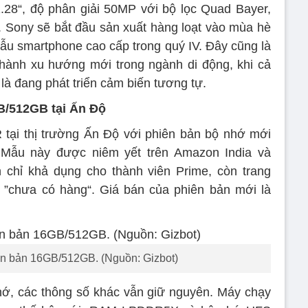
.28“, độ phân giải 50MP với bộ lọc Quad Bayer,
 Sony sẽ bắt đầu sản xuất hàng loạt vào mùa hè
mẫu smartphone cao cấp trong quý IV. Đây cũng là
thành xu hướng mới trong ngành di động, khi cả
à đang phát triển cảm biến tương tự.
B/512GB tại Ấn Độ
tại thị trường Ấn Độ với phiên bản bộ nhớ mới
Mẫu này được niêm yết trên Amazon India và
n chỉ khả dụng cho thành viên Prime, còn trang
ạng ”chưa có hàng“. Giá bán của phiên bản mới là
n bản 16GB/512GB. (Nguồn: Gizbot)
ớ, các thông số khác vẫn giữ nguyên. Máy chạy