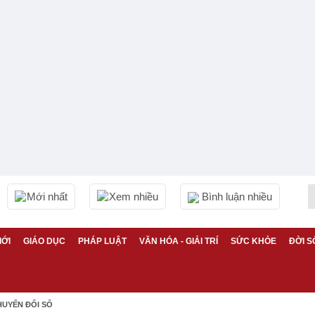
Mới nhất
Xem nhiều
Bình luận nhiều
IỚI
GIÁO DỤC
PHÁP LUẬT
VĂN HÓA - GIẢI TRÍ
SỨC KHỎE
ĐỜI S
HUYỂN ĐỔI SỐ