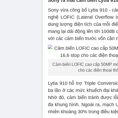
Sony ra mắt cảm biến Lytia 91
Sony vừa công bố Lytia 910 - cả
nghệ LOFIC (Lateral Overflow I
dung lượng điện tích của mỗi đi
mang lại dải động lên tới 100dB c
với các cảm biến trước vốn cần 
Cảm biến LOFIC cao cấp 50MP mới
cho các điện thoại t
Lytia 910 hỗ trợ Triple Conver
ba lần ở các mức khuếch đại khá
Nhờ đó, cảm biến tránh được l
đa khung hình. Ngoài ra, mạch U
nhiên khoảng 30% trong điều kiện