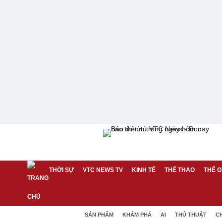
THỜI SỰ
VTC NEWS TV
KINH TẾ
THỂ THAO
THẾ G
SẢN PHẨM
KHÁM PHÁ
AI
THỦ THUẬT
C