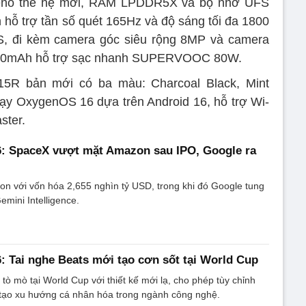
eno thế hệ mới, RAM LPDDR5X và bộ nhớ UFS
hỗ trợ tần số quét 165Hz và độ sáng tối đa 1800
S, đi kèm camera góc siêu rộng 8MP và camera
.400mAh hỗ trợ sạc nhanh SUPERVOOC 80W.
5R bản mới có ba màu: Charcoal Black, Mint
chạy OxygenOS 16 dựa trên Android 16, hỗ trợ Wi-
ster.
6: SpaceX vượt mặt Amazon sau IPO, Google ra
n với vốn hóa 2,655 nghìn tỷ USD, trong khi đó Google tung
emini Intelligence.
: Tai nghe Beats mới tạo cơn sốt tại World Cup
tò mò tại World Cup với thiết kế mới lạ, cho phép tùy chỉnh
tạo xu hướng cá nhân hóa trong ngành công nghệ.