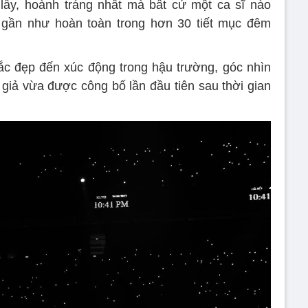
lẫy, hoành tráng nhất mà bất cứ một ca sĩ nào
gần như hoàn toàn trong hơn 30 tiết mục đêm
ắc đẹp đến xúc động trong hậu trường, góc nhìn
 giả vừa được công bố lần đầu tiên sau thời gian