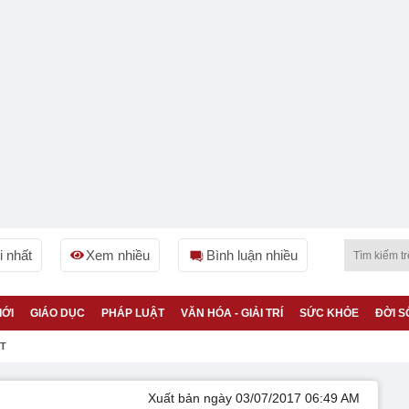
 nhất
Xem nhiều
Bình luận nhiều
IỚI
GIÁO DỤC
PHÁP LUẬT
VĂN HÓA - GIẢI TRÍ
SỨC KHỎE
ĐỜI S
ỆT
Xuất bản ngày 03/07/2017 06:49 AM