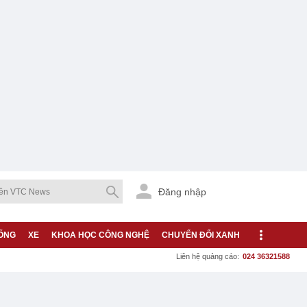
Đăng nhập
ỐNG
XE
KHOA HỌC CÔNG NGHỆ
CHUYỂN ĐỔI XANH
Liên hệ quảng cáo:
024 36321588