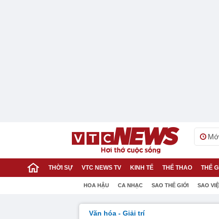
Mới
THỜI SỰ
VTC NEWS TV
KINH TẾ
THỂ THAO
THẾ G
HOA HẬU
CA NHẠC
SAO THẾ GIỚI
SAO VI
Văn hóa - Giải trí