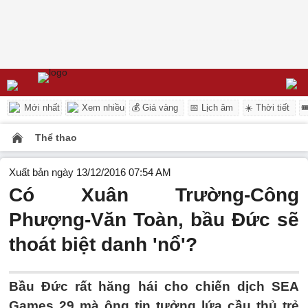
Mới nhất
Xem nhiều
💰 Giá vàng
📅 Lịch âm
☀️ Thời tiết

Thể thao
Xuất bản ngày 13/12/2016 07:54 AM
Có Xuân Trường-Công
Phượng-Văn Toàn, bầu Đức sẽ
thoát biệt danh 'nổ'?
Bầu Đức rất hăng hái cho chiến dịch SEA
Games 29 mà ông tin tưởng lứa cầu thủ trẻ