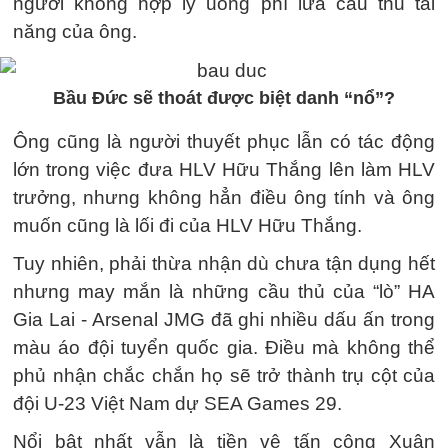
người không hợp lý uổng phí lứa cầu thủ tài
năng của ông.
Bầu Đức sẽ thoát được biệt danh “nổ”?
Ông cũng là người thuyết phục lẫn có tác động
lớn trong việc đưa HLV Hữu Thắng lên làm HLV
trưởng, nhưng không hẳn điều ông tính và ông
muốn cũng là lối đi của HLV Hữu Thắng.
Tuy nhiên, phải thừa nhận dù chưa tận dụng hết
nhưng may mắn là những cầu thủ của “lò” HA
Gia Lai - Arsenal JMG đã ghi nhiều dấu ấn trong
màu áo đội tuyển quốc gia. Điều mà không thể
phủ nhận chắc chắn họ sẽ trở thành trụ cột của
đội U-23 Việt Nam dự SEA Games 29.
Nổi bật nhất vẫn là tiền vệ tấn công Xuân