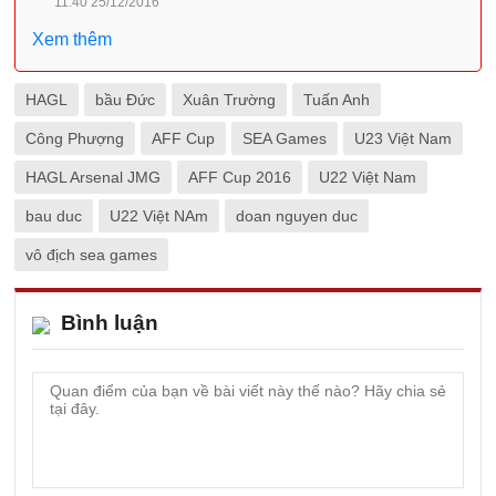
11:40 25/12/2016
Xem thêm
HAGL
bầu Đức
Xuân Trường
Tuấn Anh
Công Phượng
AFF Cup
SEA Games
U23 Việt Nam
HAGL Arsenal JMG
AFF Cup 2016
U22 Việt Nam
bau duc
U22 Việt NAm
doan nguyen duc
vô địch sea games
Bình luận