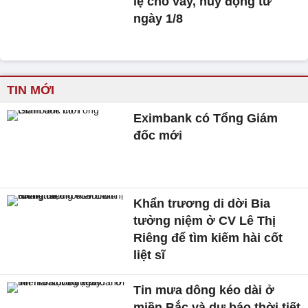
lệ cho vay, huy động từ
ngày 1/8
TIN MỚI
Eximbank có Tổng Giám
đốc mới
Khẩn trương di dời Bia
tưởng niệm ở CV Lê Thị
Riêng để tìm kiếm hài cốt
liệt sĩ
Tin mưa dông kéo dài ở
miền Bắc và dự báo thời tiết