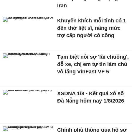
Iran
Khuyến khích mỗi tỉnh có 1
đền thờ liệt sĩ, nâng mức
trợ cấp người có công
Tạm biệt nỗi sợ 'lùi chuồng',
đỗ xe, chị em tự tin làm chủ
vô lăng VinFast VF 5
XSDNA 1/8 - Kết quả xổ số
Đà Nẵng hôm nay 1/8/2026
Chính phủ thông qua hồ sơ