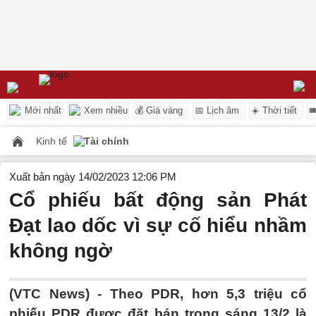
Mới nhất
Xem nhiều
💰 Giá vàng
📅 Lịch âm
☀️ Thời tiết

Kinh tế
Tài chính
Xuất bản ngày 14/02/2023 12:06 PM
Cổ phiếu bất động sản Phát
Đạt lao dốc vì sự cố hiểu nhầm
không ngờ
(VTC News) -
Theo PDR, hơn 5,3 triệu cổ
phiếu PDR được đặt bán trong sáng 13/2 là