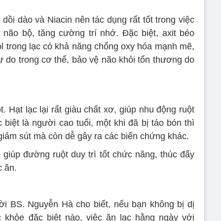
dồi dào và Niacin nên tác dụng rất tốt trong việc
 não bộ, tăng cường trí nhớ. Đặc biệt, axit béo
l trong lạc có khả năng chống oxy hóa mạnh mẽ,
tự do trong cơ thể, bảo vệ não khỏi tổn thương do
. Hạt lạc lại rất giàu chất xơ, giúp nhu động ruột
biệt là người cao tuổi, một khi đã bị táo bón thì
giảm sút mà còn dễ gây ra các biến chứng khác.
 giúp đường ruột duy trì tốt chức năng, thúc đẩy
c ăn.
i BS. Nguyễn Hà cho biết, nếu bạn không bị dị
 khỏe đặc biệt nào, việc ăn lạc hằng ngày với