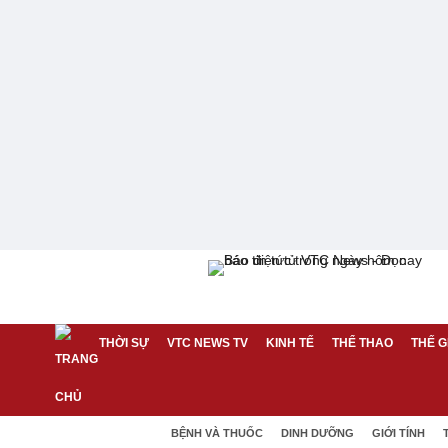
THỜI SỰ
VTC NEWS TV
KINH TẾ
THỂ THAO
THẾ G
BỆNH VÀ THUỐC
DINH DƯỠNG
GIỚI TÍNH