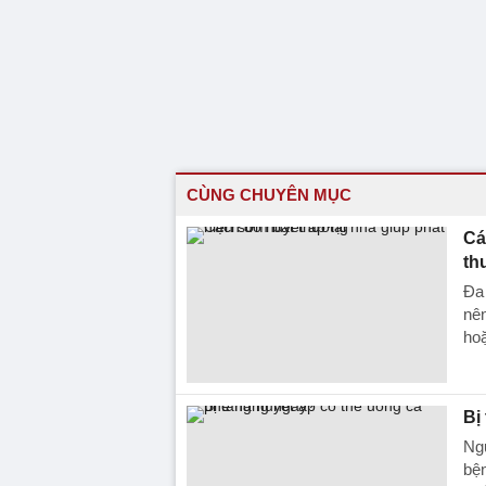
CÙNG CHUYÊN MỤC
Cá
th
Đa 
nên
ho
Bị
Ngư
bện