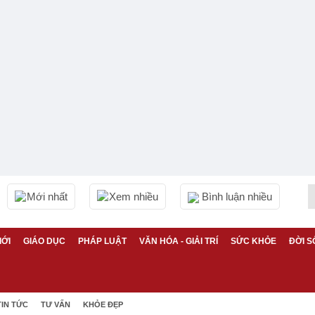
Mới nhất
Xem nhiều
Bình luận nhiều
IỚI
GIÁO DỤC
PHÁP LUẬT
VĂN HÓA - GIẢI TRÍ
SỨC KHỎE
ĐỜI S
TIN TỨC
TƯ VẤN
KHỎE ĐẸP