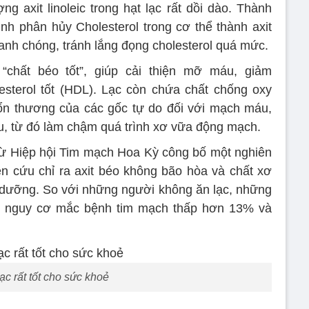
g axit linoleic trong hạt lạc rất dồi dào. Thành
nh phân hủy Cholesterol trong cơ thể thành axit
nhanh chóng, tránh lắng đọng cholesterol quá mức.
 “chất béo tốt”, giúp cải thiện mỡ máu, giảm
lesterol tốt (HDL). Lạc còn chứa chất chống oxy
tổn thương của các gốc tự do đối với mạch máu,
, từ đó làm chậm quá trình xơ vữa động mạch.
ừ Hiệp hội Tim mạch Hoa Kỳ công bố một nghiên
ên cứu chỉ ra axit béo không bão hòa và chất xơ
h dưỡng. So với những người không ăn lạc, những
ày nguy cơ mắc bệnh tim mạch thấp hơn 13% và
ạc rất tốt cho sức khoẻ