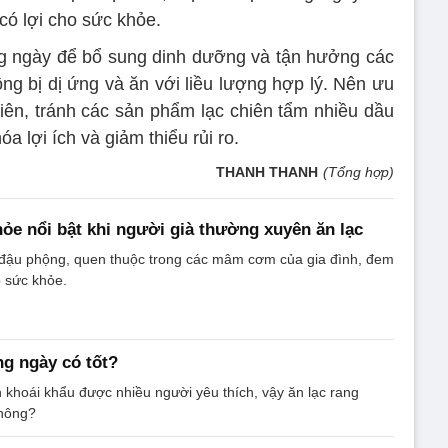
có lợi cho sức khỏe.
ng ngày để bổ sung dinh dưỡng và tận hưởng các
ông bị dị ứng và ăn với liều lượng hợp lý. Nên ưu
nhiên, tránh các sản phẩm lạc chiên tẩm nhiều dầu
 lợi ích và giảm thiểu rủi ro.
THANH THANH
(Tổng hợp)
hỏe nổi bật khi người già thường xuyên ăn lạc
à đậu phộng, quen thuộc trong các mâm cơm của gia đình, đem
ho sức khỏe.
ng ngày có tốt?
 khoái khẩu được nhiều người yêu thích, vậy ăn lạc rang
không?