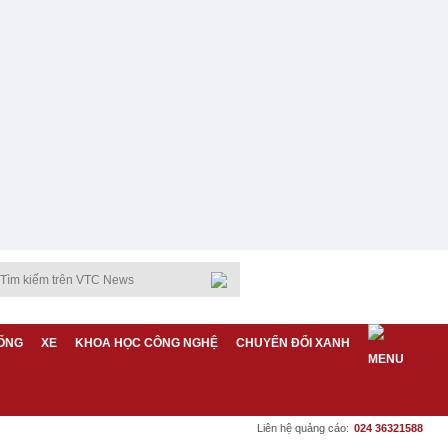
ỐNG
XE
KHOA HỌC CÔNG NGHỆ
CHUYỂN ĐỔI XANH
Liên hệ quảng cáo:
024 36321588