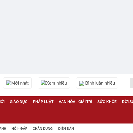
Mới nhất
Xem nhiều
Bình luận nhiều
IỚI
GIÁO DỤC
PHÁP LUẬT
VĂN HÓA - GIẢI TRÍ
SỨC KHỎE
ĐỜI S
 ANH
HỎI - ĐÁP
CHÂN DUNG
DIỄN ĐÀN