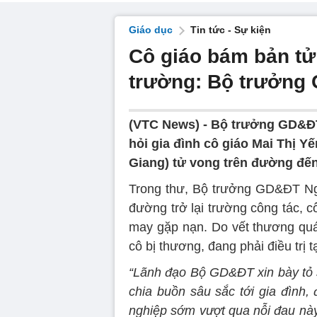
Giáo dục
Tin tức - Sự kiện
Cô giáo bám bản tử
trường: Bộ trưởng 
(VTC News) -
Bộ trưởng GD&ĐT
hỏi gia đình cô giáo Mai Thị
Giang) tử vong trên đường đế
Trong thư, Bộ trưởng GD&ĐT Ng
đường trở lại trường công tác, 
may gặp nạn. Do vết thương quá
cô bị thương, đang phải điều trị t
“Lãnh đạo Bộ GD&ĐT xin bày tỏ sự
chia buồn sâu sắc tới gia đình,
nghiệp sớm vượt qua nỗi đau này,