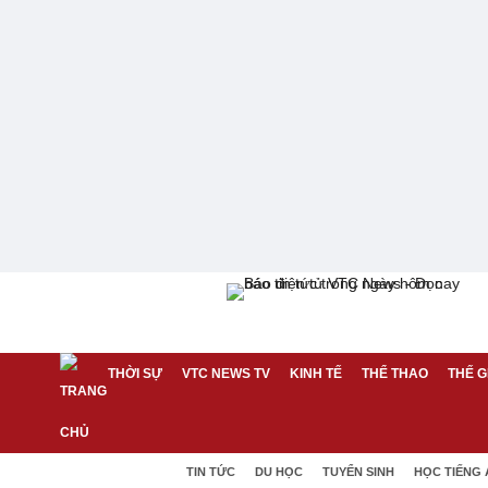
THỜI SỰ
VTC NEWS TV
KINH TẾ
THỂ THAO
THẾ G
TIN TỨC
DU HỌC
TUYỂN SINH
HỌC TIẾNG