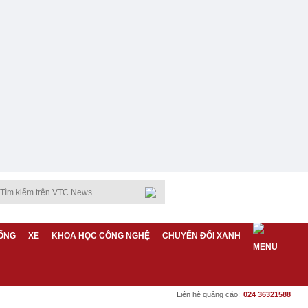
ỐNG
XE
KHOA HỌC CÔNG NGHỆ
CHUYỂN ĐỔI XANH
Liên hệ quảng cáo:
024 36321588