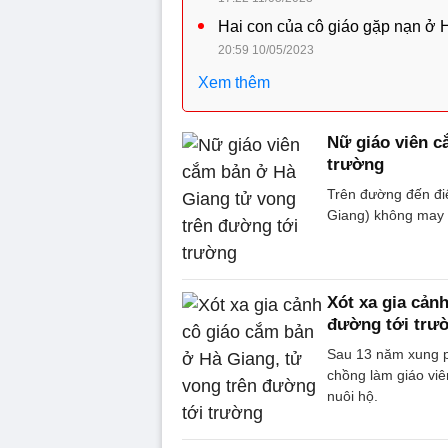
Hai con của cô giáo gặp nạn ở 
20:59 10/05/2023
Xem thêm
Nữ giáo viên c
trường
Trên đường đến đi
Giang) không may 
Xót xa gia cản
đường tới trư
Sau 13 năm xung p
chồng làm giáo viê
nuôi hộ.