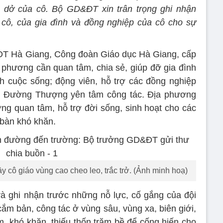
dở của cô. Bộ GD&ĐT xin trân trọng ghi nhận
cô, của gia đình và đồng nghiệp của cô cho sự
T Hà Giang, Công đoàn Giáo dục Hà Giang, cấp
a phương cần quan tâm, chia sẻ, giúp đỡ gia đình
h cuộc sống; động viên, hỗ trợ các đồng nghiệp
n Đường Thượng yên tâm công tác. Địa phương
ờng quan tâm, hỗ trợ đời sống, sinh hoạt cho các
 bàn khó khăn.
 cô giáo vùng cao cheo leo, trắc trở. (Ảnh minh hoạ)
à ghi nhận trước những nỗ lực, cố gắng của đội
cắm bản, công tác ở vùng sâu, vùng xa, biên giới,
, khó khăn, thiếu thốn trăm bề để cống hiến cho