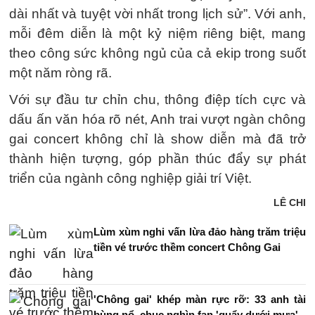
dài nhất và tuyệt vời nhất trong lịch sử”. Với anh,
mỗi đêm diễn là một kỷ niệm riêng biệt, mang
theo công sức không ngủ của cả ekip trong suốt
một năm ròng rã.
Với sự đầu tư chỉn chu, thông điệp tích cực và
dấu ấn văn hóa rõ nét, Anh trai vượt ngàn chông
gai concert không chỉ là show diễn mà đã trở
thành hiện tượng, góp phần thúc đẩy sự phát
triển của ngành công nghiệp giải trí Việt.
LÊ CHI
Lùm xùm nghi vấn lừa đảo hàng trăm triệu
tiền vé trước thềm concert Chông Gai
'Chông gai' khép màn rực rỡ: 33 anh tài
bùng nổ, chục nghìn fan 'quẩy dưới mưa'