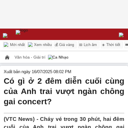
Mới nhất
Xem nhiều
💰 Giá vàng
📅 Lịch âm
☀️ Thời tiết

Văn hóa - Giải trí
Ca Nhạc
Xuất bản ngày 16/07/2025 08:02 PM
Có gì ở 2 đêm diễn cuối cùng
của Anh trai vượt ngàn chông
gai concert?
(VTC News) -
Cháy vé trong 30 phút, hai đêm
cuối của Anh trai vượt ngàn chông gai