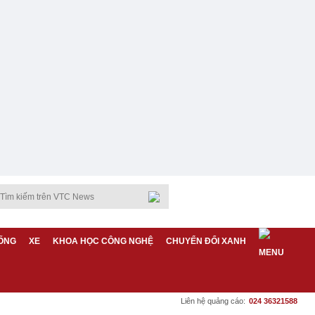
ỐNG
XE
KHOA HỌC CÔNG NGHỆ
CHUYỂN ĐỔI XANH
Liên hệ quảng cáo:
024 36321588