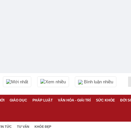
Mới nhất
Xem nhiều
Bình luận nhiều
IỚI
GIÁO DỤC
PHÁP LUẬT
VĂN HÓA - GIẢI TRÍ
SỨC KHỎE
ĐỜI S
TIN TỨC
TƯ VẤN
KHỎE ĐẸP