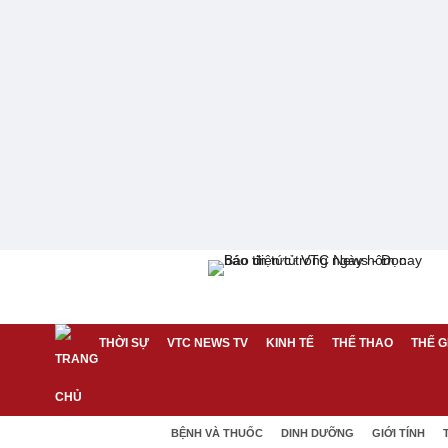
THỜI SỰ
VTC NEWS TV
KINH TẾ
THỂ THAO
THẾ G
BỆNH VÀ THUỐC
DINH DƯỠNG
GIỚI TÍNH