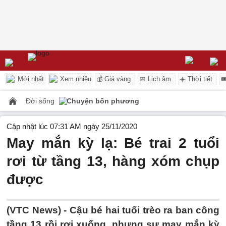
Mới nhất
Xem nhiều
💰 Giá vàng
📅 Lịch âm
☀️ Thời tiết

Đời sống
Chuyện bốn phương
Cập nhật lúc 07:31 AM ngày 25/11/2020
May mắn kỳ lạ: Bé trai 2 tuổi
rơi từ tầng 13, hàng xóm chụp
được
(VTC News) -
Cậu bé hai tuổi trèo ra ban công
tầng 13 rồi rơi xuống, nhưng sự may mắn kỳ