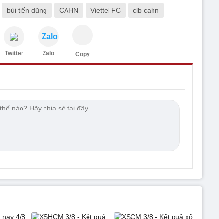
bùi tiến dũng
CAHN
Viettel FC
clb cahn
Zalo
Twitter
Zalo
Copy