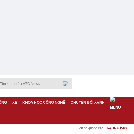
ỐNG
XE
KHOA HỌC CÔNG NGHỆ
CHUYỂN ĐỔI XANH
Liên hệ quảng cáo:
024 36321588