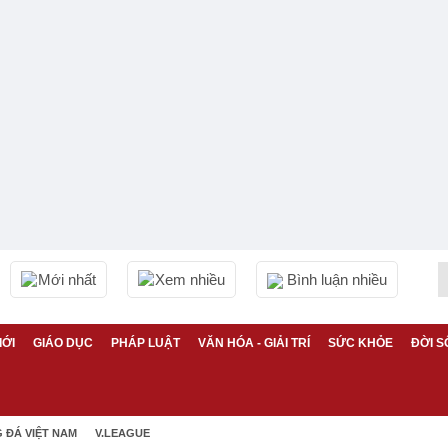
Mới nhất
Xem nhiều
Bình luận nhiều
IỚI
GIÁO DỤC
PHÁP LUẬT
VĂN HÓA - GIẢI TRÍ
SỨC KHỎE
ĐỜI S
 ĐÁ VIỆT NAM
V.LEAGUE