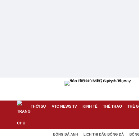
THỜI SỰ
VTC NEWS TV
KINH TẾ
THỂ THAO
THẾ G
BÓNG ĐÁ ANH
LỊCH THI ĐẤU BÓNG ĐÁ
BÓNG