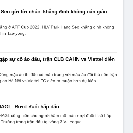
Seo gửi lời chúc, khẳng định không oán giận
ẳng ở AFF Cup 2022, HLV Park Hang Seo khẳng định không
hin Tae-yong.
gặp sự cố áo đấu, trận CLB CAHN vs Viettel diễn
ũng mặc áo thi đấu có màu trùng với màu áo đối thủ nên trận
an Hà Nội vs Viettel FC diễn ra muộn hơn dự kiến.
HAGL: Rượt đuổi hấp dẫn
AGL cống hiến cho người hâm mộ màn rượt đuổi tỉ số hấp
 Trường trong trận đấu tại vòng 3 V-League.