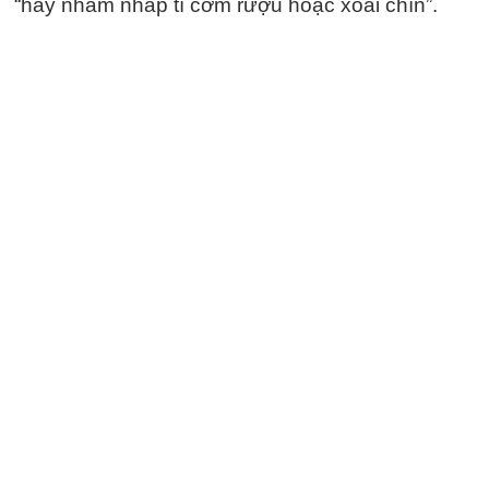
“hay nhấm nháp tí cơm rượu hoặc xoài chín”.