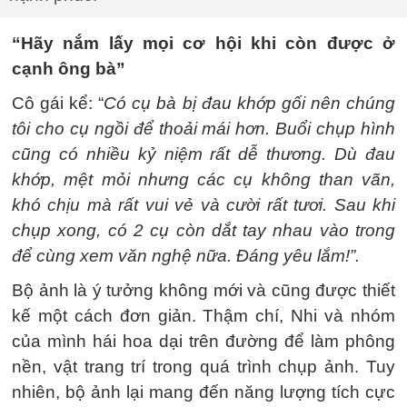
“Hãy nắm lấy mọi cơ hội khi còn được ở
cạnh ông bà”
Cô gái kể: “
Có cụ bà bị đau khớp gối nên chúng
tôi cho cụ ngồi để thoải mái hơn. Buổi chụp hình
cũng có nhiều kỷ niệm rất dễ thương. Dù đau
khớp, mệt mỏi nhưng các cụ không than vãn,
khó chịu mà rất vui vẻ và cười rất tươi. Sau khi
chụp xong, có 2 cụ còn dắt tay nhau vào trong
để cùng xem văn nghệ nữa. Đáng yêu lắm!”.
Bộ ảnh là ý tưởng không mới và cũng được thiết
kế một cách đơn giản. Thậm chí, Nhi và nhóm
của mình hái hoa dại trên đường để làm phông
nền, vật trang trí trong quá trình chụp ảnh. Tuy
nhiên, bộ ảnh lại mang đến năng lượng tích cực