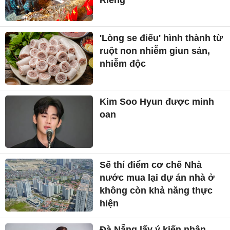
Riêng
'Lòng se điếu' hình thành từ
ruột non nhiễm giun sán,
nhiễm độc
Kim Soo Hyun được minh
oan
Sẽ thí điểm cơ chế Nhà
nước mua lại dự án nhà ở
không còn khả năng thực
hiện
Đà Nẵng lấy ý kiến nhân