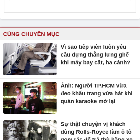
CÙNG CHUYÊN MỤC
Vì sao tiếp viên luôn yêu
cầu dựng thẳng lưng ghế
khi máy bay cất, hạ cánh?
Ảnh: Người TP.HCM vừa
đeo khẩu trang vừa hát khi
quán karaoke mở lại
Sự thật chuyện vị khách
dùng Rolls-Royce làm ô tô
gom rác để trả thù hãng xe