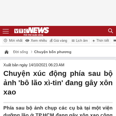
Mới nhất
Xem nhiều
💰 Giá vàng
📅 Lịch âm
☀️ Thời tiết

Đời sống
Chuyện bốn phương
Xuất bản ngày 14/10/2021 06:23 AM
Chuyện xúc động phía sau bộ
ảnh 'bô lão xì-tin' đang gây xôn
xao
Phía sau bộ ảnh chụp các cụ bà tại một viện
dưỡng lão ở TP.HCM đang gây xôn xao cộng