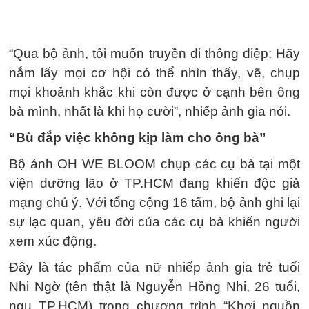
“Qua bộ ảnh, tôi muốn truyền đi thông điệp: Hãy
nắm lấy mọi cơ hội có thể nhìn thấy, vẽ, chụp
mọi khoảnh khắc khi còn được ở cạnh bên ông
bà mình, nhất là khi họ cười”, nhiếp ảnh gia nói.
“Bù đắp việc không kịp làm cho ông bà”
Bộ ảnh OH WE BLOOM chụp các cụ bà tại một
viện dưỡng lão ở TP.HCM đang khiến độc giả
mạng chú ý. Với tổng cộng 16 tấm, bộ ảnh ghi lại
sự lạc quan, yêu đời của các cụ bà khiến người
xem xúc động.
Đây là tác phẩm của nữ nhiếp ảnh gia trẻ tuổi
Nhi Ngờ (tên thật là Nguyễn Hồng Nhi, 26 tuổi,
ngụ TP.HCM) trong chương trình “Khơi nguồn