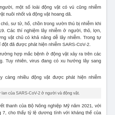
n người, một số loài động vật có vú cũng nhiễm
t nuôi nhốt và động vật hoang dã.
chó, sư tử, hổ, chồn trong vườn thú bị nhiễm khi
9. Các thí nghiệm lây nhiễm ở người, thỏ, lợn,
ng vật chủ có khả năng dễ lây nhiễm. Trong tự
khỉ đột đã được phát hiện nhiễm SARS-CoV-2.
 trường hợp mắc bệnh ở động vật xảy ra trên các
g. Tuy nhiên, virus đang có xu hướng lây sang
y lan của SARS-CoV-2 ở người và động vật.
uyết thanh của Bộ Nông nghiệp Mỹ năm 2021, với
7, cho thấy tỷ lệ dương tính với kháng thể của