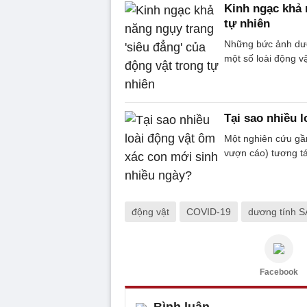
Kinh ngạc khả 
tự nhiên
Những bức ảnh dướ
một số loài động v
Tại sao nhiều 
Một nghiên cứu gầ
vượn cáo) tương tá
động vật
COVID-19
dương tính 
Facebook