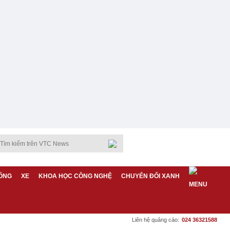
ỐNG
XE
KHOA HỌC CÔNG NGHỆ
CHUYỂN ĐỔI XANH
Liên hệ quảng cáo:
024 36321588