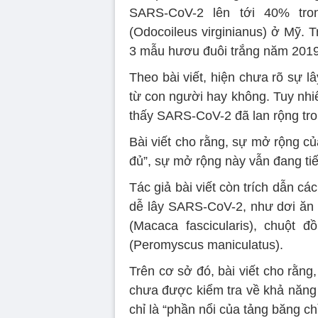
SARS-CoV-2 lên tới 40% tr
(Odocoileus virginianus) ở Mỹ. T
3 mẫu hươu đuôi trắng năm 2019
Theo bài viết, hiện chưa rõ sự l
từ con người hay không. Tuy nhi
thấy SARS-CoV-2 đã lan rộng tron
Bài viết cho rằng, sự mở rộng 
đủ”, sự mở rộng này vẫn đang tiế
Tác giả bài viết còn trích dẫn cá
dễ lây SARS-CoV-2, như dơi ăn q
(Macaca fascicularis), chuột 
(Peromyscus maniculatus).
Trên cơ sở đó, bài viết cho rằng
chưa được kiểm tra về khả năng
chỉ là “phần nổi của tảng băng ch