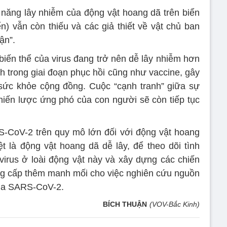
 năng lây nhiễm của động vật hoang dã trên biển
ển) vẫn còn thiếu và các giả thiết về vật chủ ban
ận”.
biến thể của virus đang trở nên dễ lây nhiễm hơn
h trong giai đoạn phục hồi cũng như vaccine, gây
 sức khỏe cộng đồng. Cuộc “cạnh tranh” giữa sự
iến lược ứng phó của con người sẽ còn tiếp tục
S-CoV-2 trên quy mô lớn đối với động vật hoang
ệt là động vật hoang dã dễ lây, để theo dõi tình
 virus ở loài động vật này và xây dựng các chiến
ng cấp thêm manh mối cho việc nghiên cứu nguồn
 của SARS-CoV-2.
BÍCH THUẬN
(VOV-Bắc Kinh)