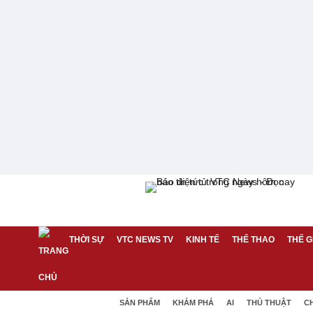
THỜI SỰ
VTC NEWS TV
KINH TẾ
THỂ THAO
THẾ G
SẢN PHẨM
KHÁM PHÁ
AI
THỦ THUẬT
C