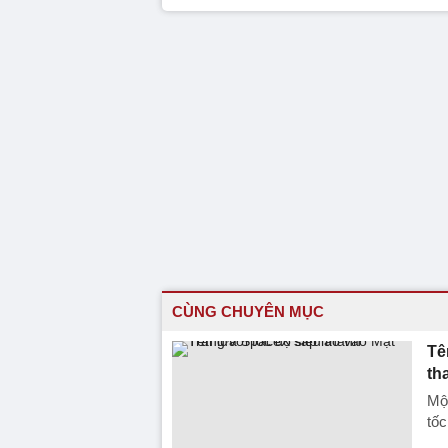
CÙNG CHUYÊN MỤC
Tê
th
Một
tốc