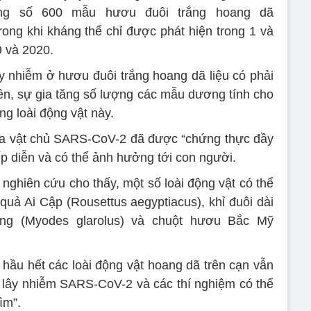
ong số 600 mẫu hươu đuôi trắng hoang dã
rong khi kháng thể chỉ được phát hiện trong 1 và
 và 2020.
ây nhiễm ở hươu đuôi trắng hoang dã liệu có phải
ên, sự gia tăng số lượng các mẫu dương tính cho
g loài động vật này.
của vật chủ SARS-CoV-2 đã được “chứng thực đầy
p diễn và có thể ảnh hưởng tới con người.
c nghiên cứu cho thấy, một số loài động vật có thể
uả Ai Cập (Rousettus aegyptiacus), khỉ đuôi dài
đồng (Myodes glarolus) và chuột hươu Bắc Mỹ
, hầu hết các loài động vật hoang dã trên cạn vẫn
 lây nhiễm SARS-CoV-2 và các thí nghiệm có thể
ìm”.