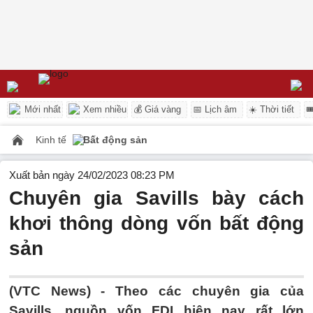
Mới nhất
Xem nhiều
💰 Giá vàng
📅 Lịch âm
☀️ Thời tiết

Kinh tế
Bất động sản
Xuất bản ngày 24/02/2023 08:23 PM
Chuyên gia Savills bày cách
khơi thông dòng vốn bất động
sản
(VTC News) -
Theo các chuyên gia của
Savills, nguồn vốn FDI hiện nay rất lớn