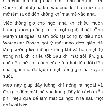
Gia chủ nên đóng chặt rèm, tránh ánh mặt trời.
Chỉ khi nhiệt độ hạ bớt vào buổi tối, bạn mới nên
mở rèm ra để đón không khí mát mẻ vào nhà.
Việc thông gió cho ngôi nhà khi chiều muộn
buông xuống cũng là cả một nghệ thuật. Ông
Martyn Bridges, Giám đốc tại công ty điều hòa
Worcester Bosch gợi ý một mẹo đơn giản để
tăng cường lưu thông không khí và hạ nhiệt độ
trong nhà khi chiều tối: Sau khi mặt trời lặn, gia
chủ nên mở các cánh cửa sổ ở hai đầu đối diện
của ngôi nhà để tạo ra một luồng gió lùa xuyên
suốt.
Mẹo này giúp đẩy luồng khí nóng ra ngoài và
đón gió đêm mát mẻ vào trong. Đây là cách miễn
phí, hiệu quả để làm mát cả ngôi nhà sau một
ngày oi bức.