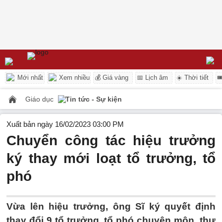
Mới nhất
Xem nhiều
💰 Giá vàng
📅 Lịch âm
☀️ Thời tiết

Giáo dục
Tin tức - Sự kiện
Xuất bản ngày 16/02/2023 03:00 PM
Chuyển công tác hiệu trưởng
ký thay mới loạt tổ trưởng, tổ
phó
Vừa lên hiệu trưởng, ông Sĩ ký quyết định
thay đổi 9 tổ trưởng, tổ phó chuyên môn, thư