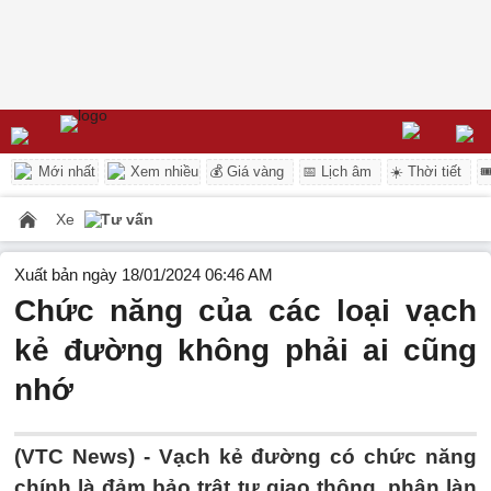
Mới nhất
Xem nhiều
💰 Giá vàng
📅 Lịch âm
☀️ Thời tiết

Xe
Tư vấn
Xuất bản ngày 18/01/2024 06:46 AM
Chức năng của các loại vạch
kẻ đường không phải ai cũng
nhớ
(VTC News) -
Vạch kẻ đường có chức năng
chính là đảm bảo trật tự giao thông, phân làn