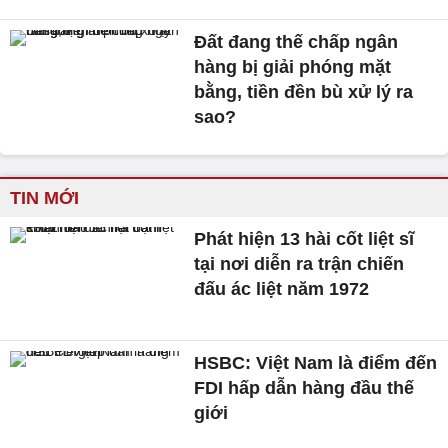
Đất đang thế chấp ngân
hàng bị giải phóng mặt
bằng, tiền đền bù xử lý ra
sao?
TIN MỚI
Phát hiện 13 hài cốt liệt sĩ
tại nơi diễn ra trận chiến
đấu ác liệt năm 1972
HSBC: Việt Nam là điểm đến
FDI hấp dẫn hàng đầu thế
giới