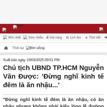
Mới nhất
Xem nhiều
💰 Giá vàng
📅 Lịch âm
☀️ Thời tiết

Thời sự
Đời sống
Xuất bản ngày 19/03/2025 09:51 PM
Chủ tịch UBND TP.HCM Nguyễn
Văn Được: 'Đừng nghĩ kinh tế
đêm là ăn nhậu...'
"Đừng nghĩ kinh tế đêm là ăn nhậu, có ăn
nhậu nhưng không phải kiểu lòng lề đường