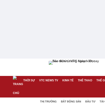
THỜI SỰ
VTC NEWS TV
KINH TẾ
THỂ THAO
THẾ G
THỊ TRƯỜNG
BẤT ĐỘNG SẢN
ĐẦU TƯ
TÀI