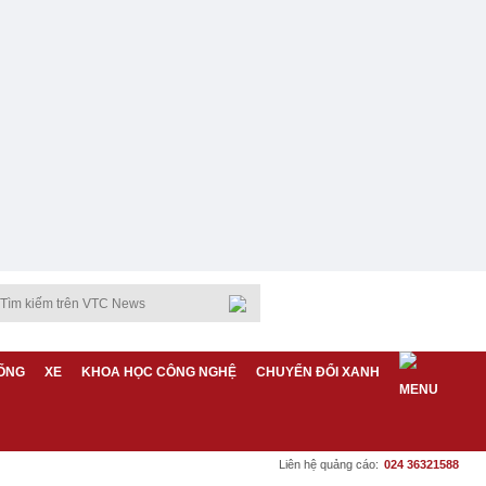
ỐNG
XE
KHOA HỌC CÔNG NGHỆ
CHUYỂN ĐỔI XANH
Liên hệ quảng cáo:
024 36321588