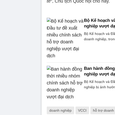
tế
“, Chủ tịch Quốc hội cho hay.
Bộ Kế hoạch và
nghiệp vượt đạ
Bộ Kế hoạch và Đầ
doanh nghiệp, tro
Ban hành đồng 
nghiệp vượt đạ
Bộ Kế hoạch và Đầ
nghiệp bị ảnh hưởn
doanh nghiệp
VCCI
hỗ trợ doanh