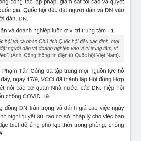
ong công tác lập pháp, giám sát tối cao và quyết
quốc gia, Quốc hội đều đặt người dân và DN vào
ười dân, DN.
c hội và cá nhân Chủ tịch Quốc hội đều xác định, mọi
ặt người dân và doanh nghiệp vào vị trí trung tâm, vì
iệp”
. (Ảnh: Cổng thông tin điện tử Quốc hội Việt Nam).
CI Phạm Tấn Công đã tập trung mọi nguồn lực hỗ
i đây, ngày 17/9, VCCI đã thành lập Hội đồng Hợp
t nối các cơ quan Nhà nước, các DN, hiệp hội
iến chống COVID-19.
 đồng DN trân trọng và đánh giá cao việc ngày
ành Nghị quyết 30, tạo cơ sở pháp lý cho việc ban
đặc biệt để ứng phó kịp thời trong phòng, chống
ế.