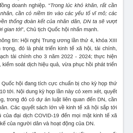
đồng doanh nghiệp. “
Trong lúc khó khăn, rất cần
nhân, cần có niềm tin vào các yếu tố vĩ mô; các
ruyền thống đoàn kết của nhân dân, DN ta sẽ vượt
i gian tới
”, Chủ tịch Quốc hội nhấn mạnh.
ông tin: Hội nghị Trung ương lần thứ 4, khóa XIII
ọng, đó là phát triển kinh tế xã hội, tài chính,
ch tài chính cho 3 năm 2022 - 2024; thực hiện
kiểm soát dịch hiệu quả, vừa phục hồi phát triển
, Quốc hội đang tích cực chuẩn bị cho kỳ họp thứ
10 tới. Nội dung kỳ họp lần này có xem xét, quyết
ng, trong đó có dự án luật liên quan đến DN, cần
hân. Các quyết sách lớn về kinh tế xã hội sắp tới
ủ của đại dịch COVID-19 đến mọi mặt kinh tế xã
nh kế của người dân và hoạt động của DN.