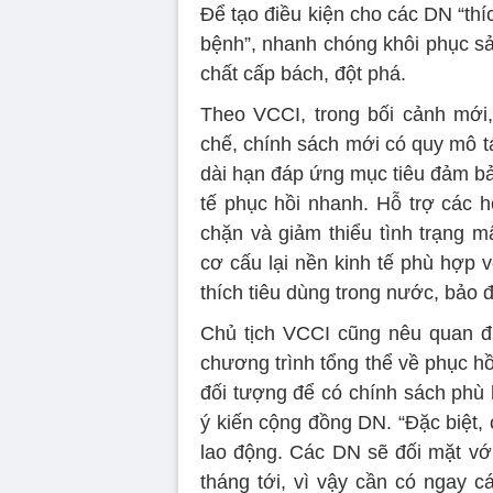
Để tạo điều kiện cho các DN “thíc
bệnh”, nhanh chóng khôi phục sả
chất cấp bách, đột phá.
Theo VCCI, trong bối cảnh mới
chế, chính sách mới có quy mô tá
dài hạn đáp ứng mục tiêu đảm bảo
tế phục hồi nhanh. Hỗ trợ các h
chặn và giảm thiểu tình trạng m
cơ cấu lại nền kinh tế phù hợp vớ
thích tiêu dùng trong nước, bảo 
Chủ tịch VCCI cũng nêu quan đi
chương trình tổng thể về phục hồ
đối tượng để có chính sách phù 
ý kiến cộng đồng DN. “Đặc biệt,
lao động. Các DN sẽ đối mặt với
tháng tới, vì vậy cần có ngay c