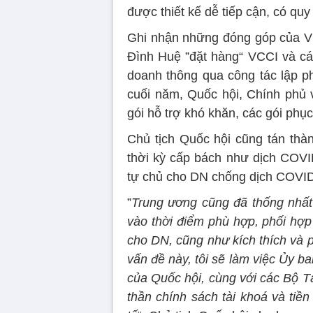
được thiết kế dễ tiếp cận, có q
Ghi nhận những đóng góp của V
Đình Huệ ”đặt hàng“ VCCI và cá
doanh thông qua công tác lập ph
cuối năm, Quốc hội, Chính phủ 
gói hỗ trợ khó khăn, các gói phục 
Chủ tịch Quốc hội cũng tán thàn
thời kỳ cấp bách như dịch COVID
tự chủ cho DN chống dịch COVID
”
Trung ương cũng đã thống nhất s
vào thời điểm phù hợp, phối hợp
cho DN, cũng như kích thích và ph
vấn đề này, tôi sẽ làm việc Ủy b
của Quốc hội, cùng với các Bộ T
thần chính sách tài khoá và tiề