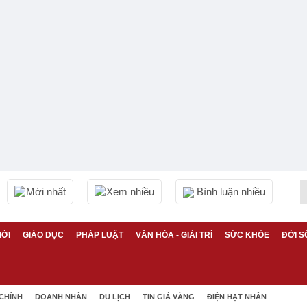
Mới nhất
Xem nhiều
Bình luận nhiều
IỚI
GIÁO DỤC
PHÁP LUẬT
VĂN HÓA - GIẢI TRÍ
SỨC KHỎE
ĐỜI S
 CHÍNH
DOANH NHÂN
DU LỊCH
TIN GIÁ VÀNG
ĐIỆN HẠT NHÂN