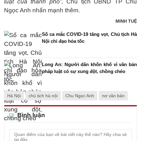
luật của thành phố”,
Chủ tịch UBND TP Chu
Ngọc Anh nhấn mạnh thêm.
MINH TUỆ
Số ca mắc COVID-19 tăng vọt, Chủ tịch Hà
Nội chỉ đạo hỏa tốc
Long An: Người dân khốn khổ vì văn bản
pháp luật có sự xung đột, chồng chéo
Hà Nội
chủ tịch hà nội
Chu Ngọc Anh
nợ văn bản
Bình luận