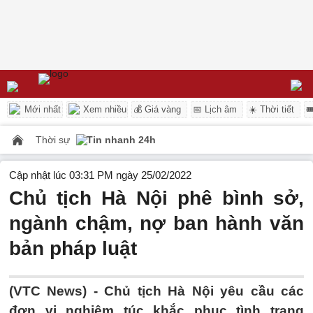
Mới nhất
Xem nhiều
💰 Giá vàng
📅 Lịch âm
☀️ Thời tiết

Thời sự
Tin nhanh 24h
Cập nhật lúc 03:31 PM ngày 25/02/2022
Chủ tịch Hà Nội phê bình sở,
ngành chậm, nợ ban hành văn
bản pháp luật
(VTC News) -
Chủ tịch Hà Nội yêu cầu các
đơn vị nghiêm túc khắc phục tình trạng