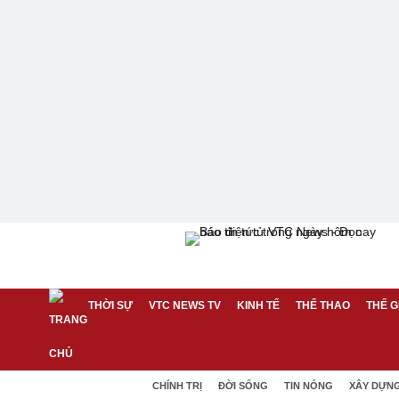
THỜI SỰ
VTC NEWS TV
KINH TẾ
THỂ THAO
THẾ G
CHÍNH TRỊ
ĐỜI SỐNG
TIN NÓNG
XÂY DỰN