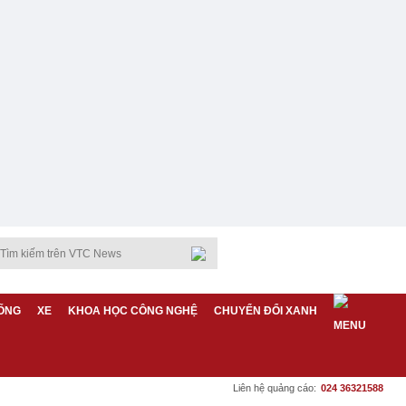
ỐNG
XE
KHOA HỌC CÔNG NGHỆ
CHUYỂN ĐỔI XANH
Liên hệ quảng cáo:
024 36321588