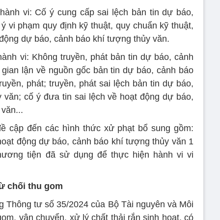
 hành vi: Cố ý cung cấp sai lệch bản tin dự báo,
ý vi phạm quy định kỹ thuật, quy chuẩn kỹ thuật,
 động dự báo, cảnh báo khí tượng thủy văn.
 hành vi: Không truyền, phát bản tin dự báo, cảnh
; gian lận về nguồn gốc bản tin dự báo, cảnh báo
truyền, phát; truyền, phát sai lệch bản tin dự báo,
y văn; cố ý đưa tin sai lệch về hoạt động dự báo,
 văn...
đề cập đến các hình thức xử phạt bổ sung gồm:
oạt động dự báo, cảnh báo khí tượng thủy văn 1
phương tiện đã sử dụng để thực hiện hành vi vi
từ chối thu gom
g Thông tư số 35/2024 của Bộ Tài nguyên và Môi
gom, vận chuyển, xử lý chất thải rắn sinh hoạt, có