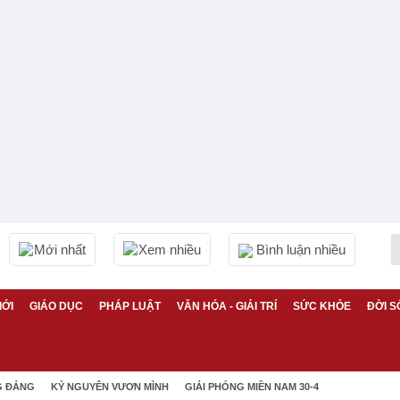
Mới nhất
Xem nhiều
Bình luận nhiều
IỚI
GIÁO DỤC
PHÁP LUẬT
VĂN HÓA - GIẢI TRÍ
SỨC KHỎE
ĐỜI S
G ĐẢNG
KỶ NGUYÊN VƯƠN MÌNH
GIẢI PHÓNG MIỀN NAM 30-4