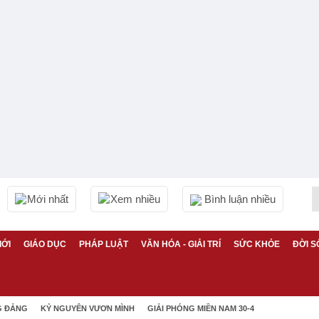
Mới nhất
Xem nhiều
Bình luận nhiều
IỚI
GIÁO DỤC
PHÁP LUẬT
VĂN HÓA - GIẢI TRÍ
SỨC KHỎE
ĐỜI S
G ĐẢNG
KỶ NGUYÊN VƯƠN MÌNH
GIẢI PHÓNG MIỀN NAM 30-4