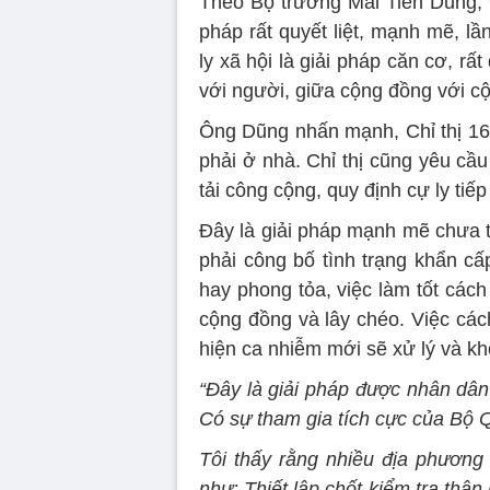
Theo Bộ trưởng Mai Tiến Dũng, vi
pháp rất quyết liệt, mạnh mẽ, l
ly xã hội là giải pháp căn cơ, r
với người, giữa cộng đồng với c
Ông Dũng nhấn mạnh, Chỉ thị 16
phải ở nhà. Chỉ thị cũng yêu cầ
tải công cộng, quy định cự ly tiế
Đây là giải pháp mạnh mẽ chưa t
phải công bố tình trạng khẩn cấ
hay phong tỏa, việc làm tốt cách
cộng đồng và lây chéo. Việc các
hiện ca nhiễm mới sẽ xử lý và k
“Đây là giải pháp được nhân dân
Có sự tham gia tích cực của Bộ 
Tôi thấy rằng nhiều địa phươn
như: Thiết lập chốt kiểm tra thân