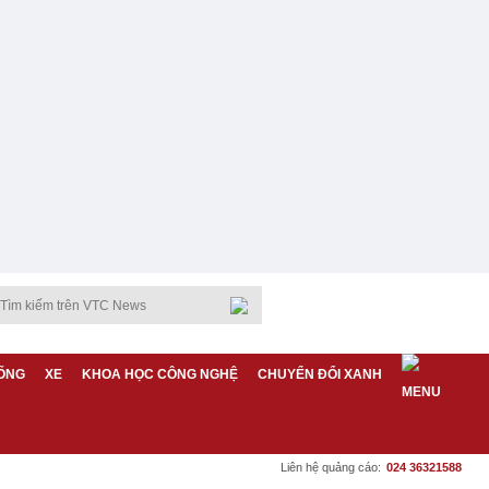
ỐNG
XE
KHOA HỌC CÔNG NGHỆ
CHUYỂN ĐỔI XANH
Liên hệ quảng cáo:
024 36321588