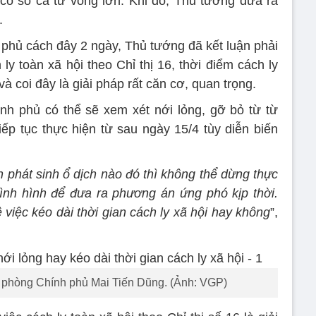
có số ca tử vong lớn. Khi đó, Thủ tướng đưa ra
.
phủ cách đây 2 ngày, Thủ tướng đã kết luận phải
ly toàn xã hội theo Chỉ thị 16, thời điểm cách ly
và coi đây là giải pháp rất căn cơ, quan trọng.
h phủ có thể sẽ xem xét nới lỏng, gỡ bỏ từ từ
iếp tục thực hiện từ sau ngày 15/4 tùy diễn biến
 phát sinh ổ dịch nào đó thì không thể dừng thực
 tình hình để đưa ra phương án ứng phó kịp thời.
 việc kéo dài thời gian cách ly xã hội hay không
”,
 phòng Chính phủ Mai Tiến Dũng. (Ảnh: VGP)