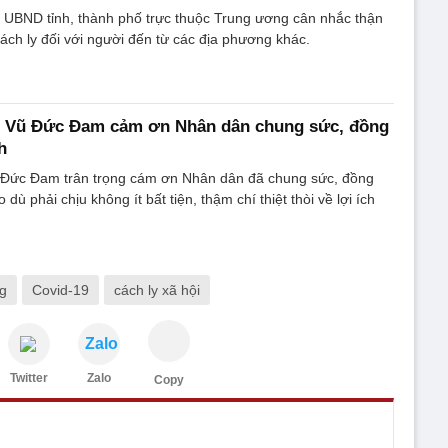
 UBND tỉnh, thành phố trực thuộc Trung ương cân nhắc thận
cách ly đối với người đến từ các địa phương khác.
 Vũ Đức Đam cảm ơn Nhân dân chung sức, đồng
h
Đức Đam trân trọng cám ơn Nhân dân đã chung sức, đồng
dù phải chịu không ít bất tiện, thậm chí thiệt thòi về lợi ích
ng
Covid-19
cách ly xã hội
Zalo
Twitter
Zalo
Copy