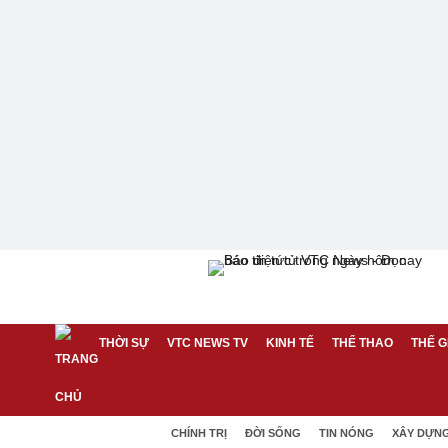
THỜI SỰ
VTC NEWS TV
KINH TẾ
THỂ THAO
THẾ G
CHÍNH TRỊ
ĐỜI SỐNG
TIN NÓNG
XÂY DỰN