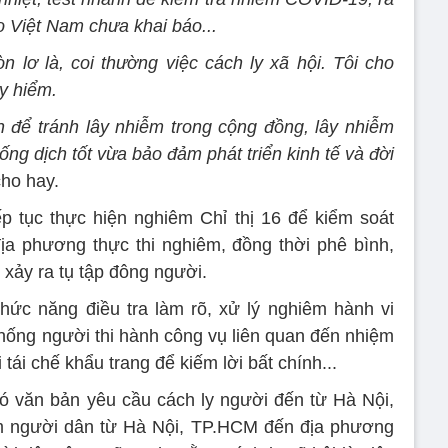
o Việt Nam chưa khai báo...
 lơ là, coi thường việc cách ly xã hội. Tôi cho
uy hiểm.
 để tránh lây nhiễm trong cộng đồng, lây nhiễm
g dịch tốt vừa bảo đảm phát triển kinh tế và đời
cho hay.
p tục thực hiện nghiêm Chỉ thị 16 để kiểm soát
ịa phương thực thi nghiêm, đồng thời phê bình,
xảy ra tụ tập đông người.
ức năng điều tra làm rõ, xử lý nghiêm hành vi
 chống người thi hành công vụ liên quan đến nhiệm
tái chế khẩu trang để kiếm lời bất chính...
có văn bản yêu cầu cách ly người đến từ Hà Nội,
ấm người dân từ Hà Nội, TP.HCM đến địa phương