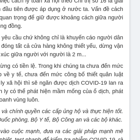
ệc cách ly toàn xã hội theo Chỉ thị số 16 là giải
ần đầu tiên được áp dụng ở nước ta. Vấn đề cách
ất quan trọng để giữ được khoảng cách giữa người
ộng đồng.
 yêu cầu chứ không chỉ là khuyến cáo người dân
u đóng tất cả cửa hàng không thiết yếu, dừng vận
p xúc giữa người với người là 2 m...
ừng có tiền lệ. Trong khi chúng ta chưa đến mức
p về y tế, chưa đến mức công bố thiết quân luật
 ly xã hội thì sẽ ngăn được dịch COVID-19 lan ra
h ly có thể phát hiện mầm mống của ổ dịch, phát
hoanh vùng luôn.
 và chính quyền các cấp ủng hộ và thực hiện tốt.
Quốc phòng, Bộ Y tế, Bộ Công an và các bộ khác.
g vào cuộc mạnh, đưa ra các giải pháp mạnh mẽ
 nhiệt, test nhanh để kiểm tra nhiễm COVID-19, rà