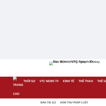
THỜI SỰ
VTC NEWS TV
KINH TẾ
THỂ THAO
THẾ G
BẢN TIN 113
HÒM THƯ PHÁP LUẬT