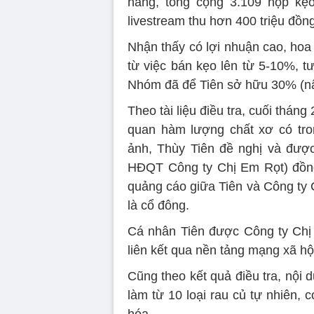
hàng, tổng cộng 3.109 hộp kẹo
livestream thu hơn 400 triệu đồng
Nhận thấy có lợi nhuận cao, hoa
từ việc bán kẹo lên từ 5-10%, 
Nhóm đã để Tiên sở hữu 30% (nâ
Theo tài liệu điều tra, cuối tháng
quan hàm lượng chất xơ có tro
ảnh, Thùy Tiên đề nghị và đượ
HĐQT Công ty Chị Em Rọt) đồng
quảng cáo giữa Tiên và Công ty C
là cổ đông.
Cá nhân Tiên được Công ty Chị 
liên kết qua nền tảng mạng xã hộ
Cũng theo kết quả điều tra, nội 
làm từ 10 loại rau củ tự nhiên, c