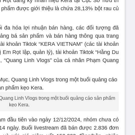
Rọt đăng ký nhãn hiệu Kera tại Cục Sở hữu trí
n phẩm được giới thiệu là chứa 28,13% bột rau củ
ối đa hóa lợi nhuận bán hàng, các đối tượng đã
 quảng bá sản phẩm và bán hàng thông qua trang
i khoản Tiktok “KERA VIETNAM” (các tài khoản
Em Rọt lập, quản lý), tài khoản Tiktok “Hằng Du
, “Quang Linh Vlogs” của cá nhân Phạm Quang
Quang Linh Vlogs trong một buổi quảng cáo sản phẩm
kẹo Kera.
eam đầu tiên vào ngày 12/12/2024, nhóm chưa có
14 ngày. Buổi livestream đã bán được 2.836 đơn