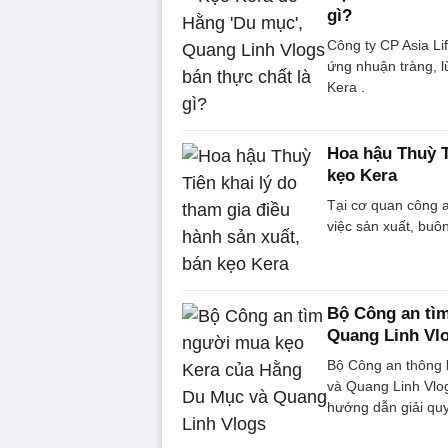
gì?
Công ty CP Asia Li
ứng nhuận tràng, l
Kera .
Hoa hậu Thuỳ T
kẹo Kera
Tại cơ quan công 
việc sản xuất, buô
Bộ Công an tì
Quang Linh Vl
Bộ Công an thông
và Quang Linh Vlo
hướng dẫn giải quy