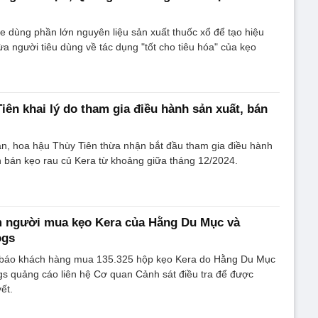
fe dùng phần lớn nguyên liệu sản xuất thuốc xổ để tạo hiệu
ừa người tiêu dùng về tác dụng "tốt cho tiêu hóa" của kẹo
iên khai lý do tham gia điều hành sản xuất, bán
an, hoa hậu Thùy Tiên thừa nhận bắt đầu tham gia điều hành
n bán kẹo rau củ Kera từ khoảng giữa tháng 12/2024.
m người mua kẹo Kera của Hằng Du Mục và
ogs
 báo khách hàng mua 135.325 hộp kẹo Kera do Hằng Du Mục
gs quảng cáo liên hệ Cơ quan Cảnh sát điều tra để được
ết.