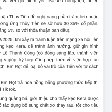
 và với giá niêm yết 150.000 đồng/hộp, phiên
.
 hậu Thùy Tiên đề nghị nâng phần trăm lợi nhuận
tương ứng Thùy Tiên sẽ sở hữu 30-35% cổ phần.
ng 5% so với thỏa thuận ban đầu).
 2/2025, khi xảy ra tranh luận trên mạng xã hội liên
ng kẹo Kera, để tránh ảnh hưởng, giữ gìn hình
c Lê Thành Công (cổ đông sáng lập, thành viên
 ý giúp, ký hợp đồng hợp thức về việc hợp tác
hị Em Rọt để loại bỏ vai trò của Tiên với tư cách
Em Rọt trả hoa hồng bằng phương thức tiếp thị
i TikTok.
dung quảng bá, giới thiệu cho thấy kẹo Kera được
ó tác dụng bổ sung chất xơ thay rau, tốt cho tiêu