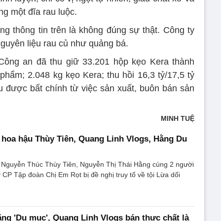
g một đĩa rau luộc.
ng thông tin trên là không đúng sự thật. Công ty
nguyên liệu rau củ như quảng bá.
Công an đã thu giữ 33.201 hộp kẹo Kera thành
hẩm; 2.048 kg kẹo Kera; thu hồi 16,3 tỷ/17,5 tỷ
u được bất chính từ việc sản xuất, buôn bán sản
MINH TUỆ
ố hoa hậu Thùy Tiên, Quang Linh Vlogs, Hằng Du
Nguyễn Thúc Thùy Tiên, Nguyễn Thị Thái Hằng cùng 2 người
 CP Tập đoàn Chị Em Rọt bị đề nghị truy tố về tội Lừa dối
ng 'Du mục', Quang Linh Vlogs bán thực chất là