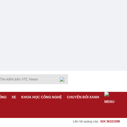
ỐNG
XE
KHOA HỌC CÔNG NGHỆ
CHUYỂN ĐỔI XANH
Liên hệ quảng cáo:
024 36321588