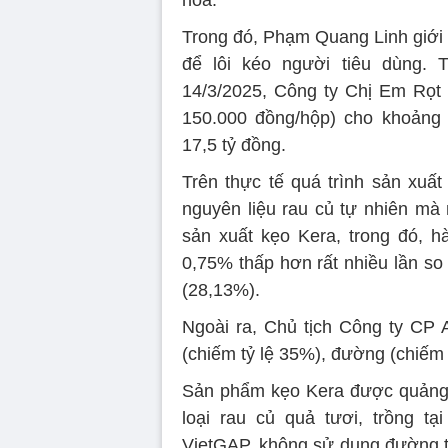
hóa.
Trong đó, Phạm Quang Linh giới t
để lôi kéo người tiêu dùng. 
14/3/2025, Công ty Chị Em Rọt 
150.000 đồng/hộp) cho khoảng 
17,5 tỷ đồng.
Trên thực tế quá trình sản xuấ
nguyên liệu rau củ tự nhiên mà 
sản xuất kẹo Kera, trong đó, h
0,75% thấp hơn rất nhiều lần so
(28,13%).
Ngoài ra, Chủ tịch Công ty CP A
(chiếm tỷ lệ 35%), đường (chiếm 
Sản phẩm kẹo Kera được quảng c
loại rau củ quả tươi, trồng t
VietGAP, không sử dụng đường tin