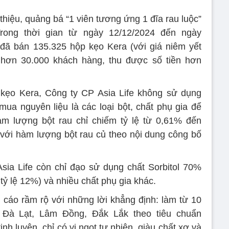
hiệu, quảng bá “1 viên tương ứng 1 đĩa rau luộc”
Trong thời gian từ ngày 12/12/2024 đến ngày
đã bán 135.325 hộp kẹo Kera (với giá niêm yết
hơn 30.000 khách hàng, thu được số tiền hơn
t kẹo Kera, Công ty CP Asia Life không sử dụng
mua nguyên liệu là các loại bột, chất phụ gia để
àm lượng bột rau chỉ chiếm tỷ lệ từ 0,61% đến
 với hàm lượng bột rau củ theo nội dung công bố
sia Life còn chỉ đạo sử dụng chất Sorbitol 70%
tỷ lệ 12%) và nhiều chất phụ gia khác.
áo rầm rộ với những lời khẳng định: làm từ 10
ại Đà Lạt, Lâm Đồng, Đắk Lắk theo tiêu chuẩn
h luyện, chỉ có vị ngọt tự nhiên, giàu chất xơ và