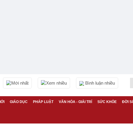
Mới nhất
Xem nhiều
Bình luận nhiều
IỚI
GIÁO DỤC
PHÁP LUẬT
VĂN HÓA - GIẢI TRÍ
SỨC KHỎE
ĐỜI S