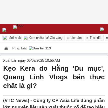
Mới nhất
Xem nhiều
💰 Giá vàng
📅 Lịch âm
☀️ Thời tiết

Pháp luật
Bản tin 113
Xuất bản ngày 05/09/2025 10:55 AM
Kẹo Kera do Hằng 'Du mục',
Quang Linh Vlogs bán thực
chất là gì?
(VTC News) -
Công ty CP Asia Life dùng phần
lớn nguyên liệu sản xuất thuốc xổ để tạo hiệu