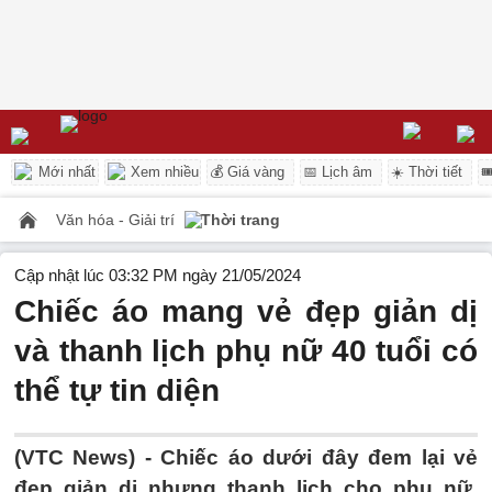
Mới nhất
Xem nhiều
💰 Giá vàng
📅 Lịch âm
☀️ Thời tiết

Văn hóa - Giải trí
Thời trang
Cập nhật lúc 03:32 PM ngày 21/05/2024
Chiếc áo mang vẻ đẹp giản dị
và thanh lịch phụ nữ 40 tuổi có
thể tự tin diện
(VTC News) -
Chiếc áo dưới đây đem lại vẻ
đẹp giản dị nhưng thanh lịch cho phụ nữ,