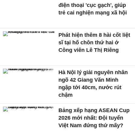
điện thoại 'cục gạch', giúp
trẻ cai nghiện mạng xã hội
Phát hiện thêm 8 hài cốt liệt
sĩ tại hố chôn thứ hai ở
Công viên Lê Thị Riêng
Hà Nội lý giải nguyên nhân
ngõ 42 Giang Văn Minh
ngập tới 40cm, nước rút
chậm
Bảng xếp hạng ASEAN Cup
2026 mới nhất: Đội tuyển
Việt Nam đứng thứ mấy?