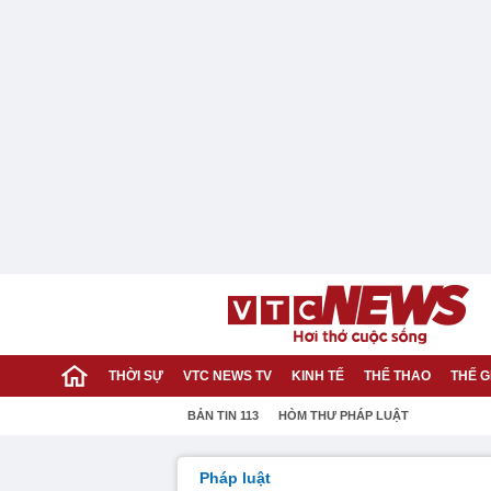
THỜI SỰ
VTC NEWS TV
KINH TẾ
THỂ THAO
THẾ G
BẢN TIN 113
HÒM THƯ PHÁP LUẬT
Pháp luật