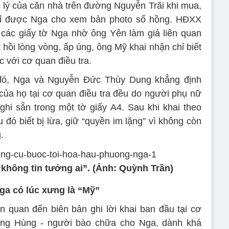
áp lý của căn nhà trên đường Nguyễn Trãi khi mua,
hỉ được Nga cho xem bản photo sổ hồng. HĐXX
 các giấy tờ Nga nhờ ông Yên làm giả liên quan
hồi lòng vòng, ấp úng, ông Mỹ khai nhận chỉ biết
c với cơ quan điều tra.
 đó, Nga và Nguyễn Đức Thùy Dung khẳng định
 của họ tại cơ quan điều tra đều do người phụ nữ
i sẵn trong một tờ giấy A4. Sau khi khai theo
 đó biết bị lừa, giữ “quyền im lặng” vì không còn
.
không tin tưởng ai”. (Ảnh: Quỳnh Trần)
ga có lúc xưng là “Mỹ”
 quan đến biên bản ghi lời khai ban đầu tại cơ
ông Hùng - người bào chữa cho Nga, dành khá