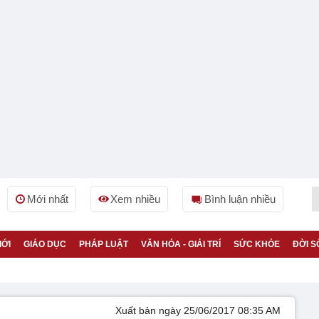
Mới nhất
Xem nhiều
Bình luận nhiều
IỚI
GIÁO DỤC
PHÁP LUẬT
VĂN HÓA - GIẢI TRÍ
SỨC KHỎE
ĐỜI S
Xuất bản ngày 25/06/2017 08:35 AM