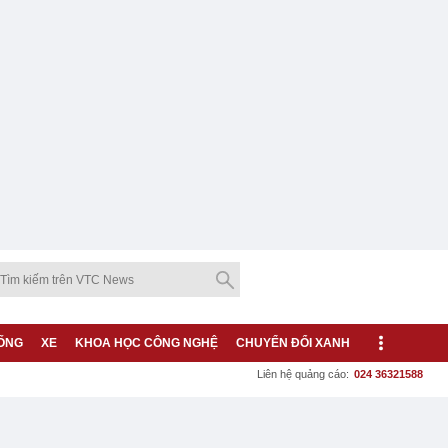
ỐNG
XE
KHOA HỌC CÔNG NGHỆ
CHUYỂN ĐỔI XANH
Liên hệ quảng cáo:
024 36321588