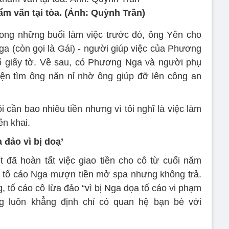
ẩm vấn tại tòa. (Ảnh: Quỳnh Trần)
rong những buổi làm việc trước đó, ông Yên cho
a (còn gọi là Gái) - người giúp việc của Phương
ố giấy tờ. Về sau, có Phương Nga và người phụ
ện tìm ông năn nỉ nhờ ông giúp đỡ lên công an
ôi cần bao nhiêu tiền nhưng vì tôi nghĩ là việc làm
ên khai.
 đảo vì bị doạ’
 đã hoàn tất việc giao tiền cho cô từ cuối năm
 tố cáo Nga mượn tiền mở spa nhưng không trả.
, tố cáo cô lừa đảo “vì bị Nga dọa tố cáo vi phạm
g luôn khẳng định chỉ có quan hệ bạn bè với