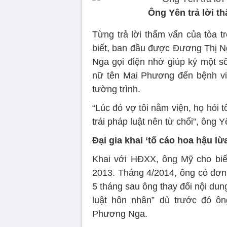
Ông Yên trả lời th
Từng trả lời thẩm vấn của tòa t
biết, ban đầu được Đương Thị Ng
Nga gọi điện nhờ giúp ký một s
nữ tên Mai Phương đến bệnh vi
tường trình.
“Lúc đó vợ tôi nằm viện, họ hỏi t
trái pháp luật nên từ chối”, ông Y
Đại gia khai ‘tố cáo hoa hậu lừa
Khai với HĐXX, ông Mỹ cho biết
2013. Tháng 4/2014, ông có đơn
5 tháng sau ông thay đổi nội dung
luật hôn nhân” dù trước đó ôn
Phương Nga.