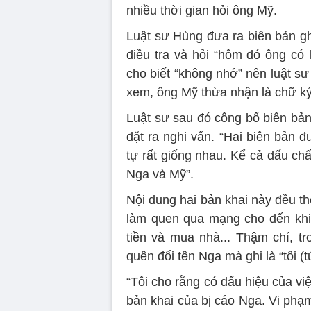
nhiều thời gian hỏi ông Mỹ.
Luật sư Hùng đưa ra biên bản gh
điều tra và hỏi “hôm đó ông có 
cho biết “không nhớ” nên luật s
xem, ông Mỹ thừa nhận là chữ k
Luật sư sau đó công bố biên bản
đặt ra nghi vấn. “Hai biên bản 
tự rất giống nhau. Kể cả dấu ch
Nga và Mỹ”.
Nội dung hai bản khai này đều t
làm quen qua mạng cho đến khi 
tiền và mua nhà... Thậm chí, tr
quên đổi tên Nga mà ghi là “tôi (t
“Tôi cho rằng có dấu hiệu của v
bản khai của bị cáo Nga. Vi phạm