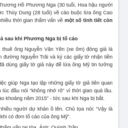
ử Trương Hồ Phương Nga (30 tuổi, Hoa hậu người
ức Thùy Dung (28 tuổi) về cáo buộc lừa ông Cao
nhiều thời gian thẩm vấn về
một số tình tiết còn
iả sau khi Phương Nga bị tố cáo
thuê ông Nguyễn Văn Yên (xe ôm) đóng giả là
 đường Nguyễn Trãi và ký các giấy tờ nhận tiền
ã dùng giấy tờ giả này để lừa ông Mỹ tin tưởng
ệc giúp Nga tạo lập những giấy tờ giả liên quan
lúc đầu nói “không nhớ rõ” vì thời gian quá lâu.
ào khoảng năm 2015” - tức sau khi Nga bị bắt.
hiều người dự khán ồ lên. Chủ tọa nói: “Vậy là
khi có đơn tố cáo của ông Mỹ”.