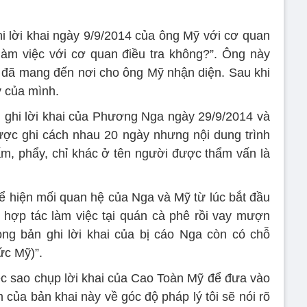
i lời khai ngày 9/9/2014 của ông Mỹ với cơ quan
làm việc với cơ quan điều tra không?”. Ông này
ư đã mang đến nơi cho ông Mỹ nhận diện. Sau khi
ý của mình.
 ghi lời khai của Phương Nga ngày 29/9/2014 và
được ghi cách nhau 20 ngày nhưng nội dung trình
ấm, phẩy, chỉ khác ở tên người được thẩm vấn là
hể hiện mối quan hệ của Nga và Mỹ từ lúc bắt đầu
hợp tác làm việc tại quán cà phê rồi vay mượn
ong bản ghi lời khai của bị cáo Nga còn có chỗ
ức Mỹ)”.
iệc sao chụp lời khai của Cao Toàn Mỹ để đưa vào
 của bản khai này về góc độ pháp lý tôi sẽ nói rõ