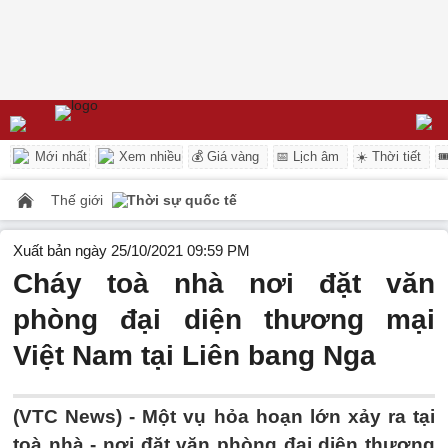
Mới nhất
Xem nhiều
💰 Giá vàng
📅 Lịch âm
☀️ Thời tiết

Thế giới
Thời sự quốc tế
Xuất bản ngày 25/10/2021 09:59 PM
Cháy toà nhà nơi đặt văn
phòng đại diện thương mại
Việt Nam tại Liên bang Nga
(VTC News) -
Một vụ hỏa hoạn lớn xảy ra tại
toà nhà - nơi đặt văn phòng đại diện thương