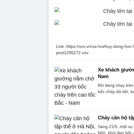
Link: https://vov.vn/xa-hoi/huy-dong-hon
post1295272.vov
Xe khách giườn
Nam
Khi đang chạy trê
bốc cháy dữ dội, l
Cháy căn hộ tậ
Sáng 21/5, một vụ 
Nội), khói đen bốc