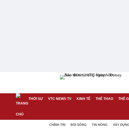
THỜI SỰ
VTC NEWS TV
KINH TẾ
THỂ THAO
THẾ G
CHÍNH TRỊ
ĐỜI SỐNG
TIN NÓNG
XÂY DỰN