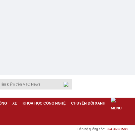
ỐNG
XE
KHOA HỌC CÔNG NGHỆ
CHUYỂN ĐỔI XANH
Liên hệ quảng cáo:
024 36321588