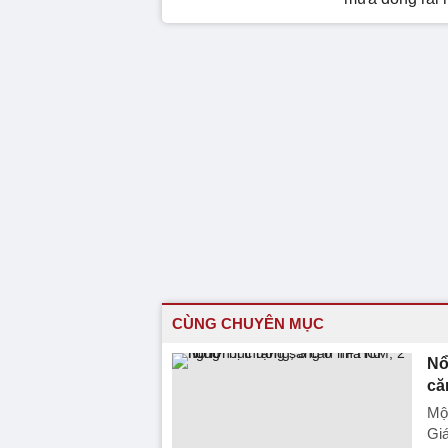
CÙNG CHUYÊN MỤC
Nổ
că
Một
Gi