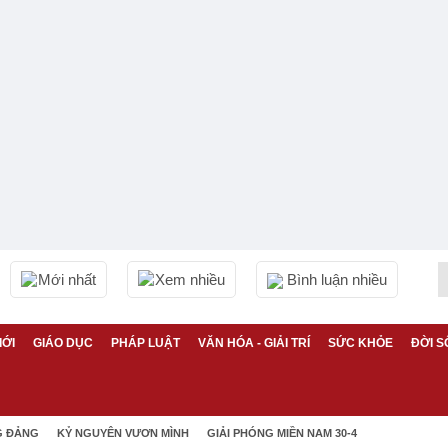
Mới nhất
Xem nhiều
Bình luận nhiều
IỚI
GIÁO DỤC
PHÁP LUẬT
VĂN HÓA - GIẢI TRÍ
SỨC KHỎE
ĐỜI S
G ĐẢNG
KỶ NGUYÊN VƯƠN MÌNH
GIẢI PHÓNG MIỀN NAM 30-4