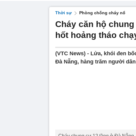
Thời sự
Phòng chống cháy nổ
Cháy căn hộ chung 
hốt hoảng tháo chạ
(VTC News) -
Lửa, khói đen bốc
Đà Nẵng, hàng trăm người dân 
Cháy chung cư 12 tầng ở Đà Nẵng.