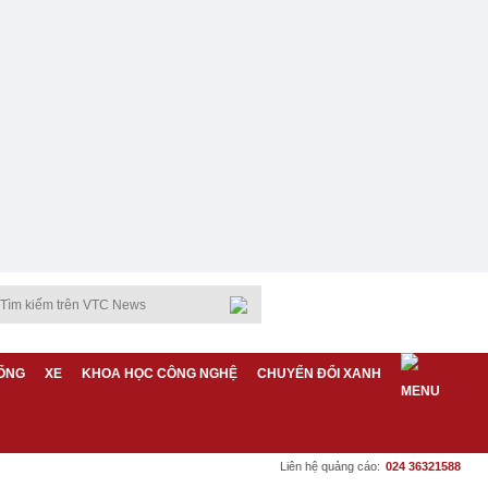
ỐNG
XE
KHOA HỌC CÔNG NGHỆ
CHUYỂN ĐỔI XANH
Liên hệ quảng cáo:
024 36321588