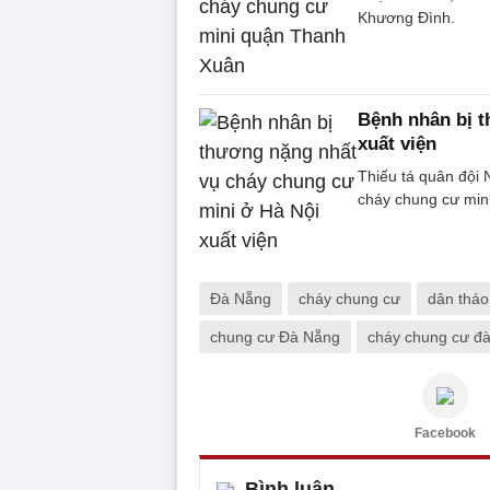
Khương Đình.
Bệnh nhân bị t
xuất viện
Thiếu tá quân đội
cháy chung cư min
Đà Nẵng
cháy chung cư
dân tháo
chung cư Đà Nẵng
cháy chung cư đ
Facebook
Bình luận