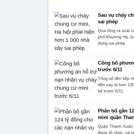
Sau vụ cháy ch
sai phép
Qua tổng rà soát c
phố Khương Hạ, lự
dựng sai phép.
Công bố phươn
trước 6/11
Tổng số tiền tiếp
đến nay là hơn 13
bố trước 6/11.
Phân bổ gần 12
mini quận Tha
Quận Thanh Xuân (H
được tổ chức, cá 