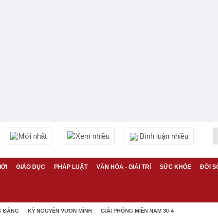
Mới nhất
Xem nhiều
Bình luận nhiều
IỚI
GIÁO DỤC
PHÁP LUẬT
VĂN HÓA - GIẢI TRÍ
SỨC KHỎE
ĐỜI S
G ĐẢNG
KỶ NGUYÊN VƯƠN MÌNH
GIẢI PHÓNG MIỀN NAM 30-4