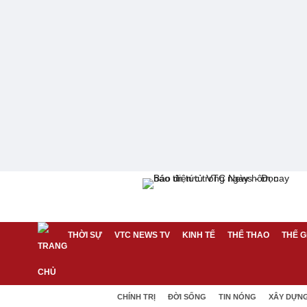
THỜI SỰ
VTC NEWS TV
KINH TẾ
THỂ THAO
THẾ G
CHÍNH TRỊ
ĐỜI SỐNG
TIN NÓNG
XÂY DỰN