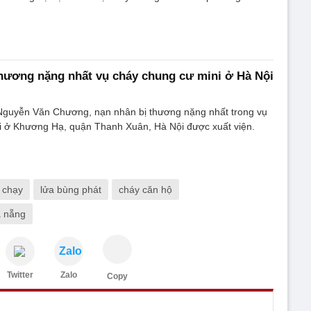
hương nặng nhất vụ cháy chung cư mini ở Hà Nội
 Nguyễn Văn Chương, nạn nhân bị thương nặng nhất trong vụ
i ở Khương Hạ, quận Thanh Xuân, Hà Nội được xuất viện.
 chạy
lửa bùng phát
cháy căn hộ
à nẵng
Zalo
Twitter
Zalo
Copy