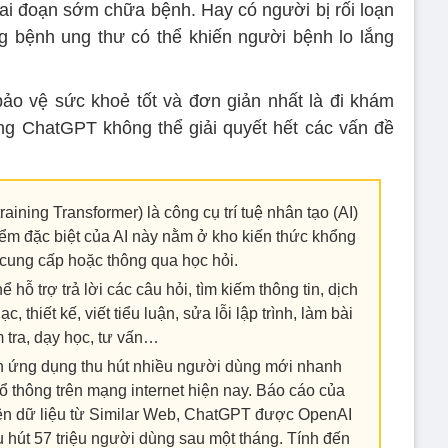
iai đoạn sớm chữa bệnh. Hay có người bị rối loạn
g bệnh ung thư có thể khiến người bệnh lo lắng
ảo vệ sức khoẻ tốt và đơn giản nhất là đi khám
ng ChatGPT không thể giải quyết hết các vấn đề
ining Transformer) là công cụ trí tuệ nhân tạo (AI)
iểm đặc biệt của AI này nằm ở kho kiến thức khổng
cung cấp hoặc thông qua học hỏi.
hỗ trợ trả lời các câu hỏi, tìm kiếm thông tin, dịch
, thiết kế, viết tiểu luận, sửa lỗi lập trình, làm bài
 tra, dạy học, tư vấn…
 ứng dụng thu hút nhiều người dùng mới nhanh
ổ thông trên mạng internet hiện nay. Báo cáo của
ên dữ liệu từ Similar Web, ChatGPT được OpenAI
u hút 57 triệu người dùng sau một tháng. Tính đến