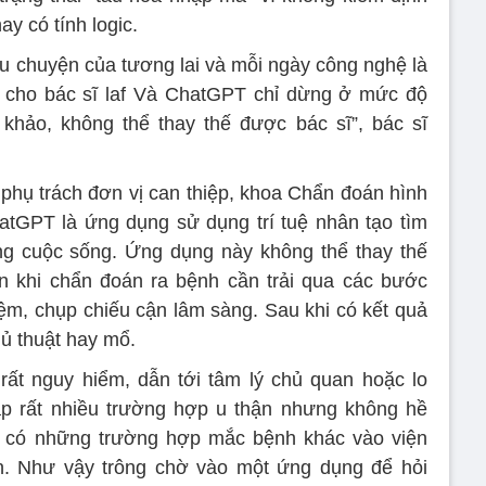
ay có tính logic.
câu chuyện của tương lai và mỗi ngày công nghệ là
ợ cho bác sĩ laf Và ChatGPT chỉ dừng ở mức độ
khảo, không thể thay thế được bác sĩ”, bác sĩ
phụ trách đơn vị can thiệp, khoa Chẩn đoán hình
tGPT là ứng dụng sử dụng trí tuệ nhân tạo tìm
ong cuộc sống. Ứng dụng này không thể thay thế
n khi chẩn đoán ra bệnh cần trải qua các bước
m, chụp chiếu cận lâm sàng. Sau khi có kết quả
hủ thuật hay mổ.
ất nguy hiểm, dẫn tới tâm lý chủ quan hoặc lo
p rất nhiều trường hợp u thận nhưng không hề
hí có những trường hợp mắc bệnh khác vào viện
ận. Như vậy trông chờ vào một ứng dụng để hỏi