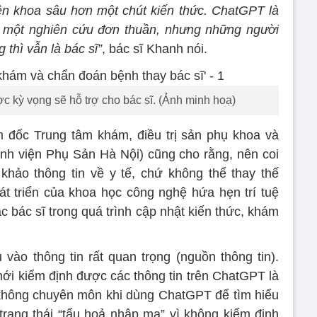
ên khoa sâu hơn một chút kiến thức. ChatGPT là
u một nghiên cứu đơn thuần, nhưng những người
thì vẫn là bác sĩ”
, bác sĩ Khanh nói.
c kỳ vọng sẽ hỗ trợ cho bác sĩ. (Ảnh minh hoạ)
 đốc Trung tâm khám, điều trị sản phụ khoa và
nh viện Phụ Sản Hà Nội) cũng cho rằng, nên coi
hảo thông tin về y tế, chứ không thể thay thế
t triển của khoa học công nghệ hứa hẹn trí tuệ
c bác sĩ trong quá trình cập nhật kiến thức, khám
ào thông tin rất quan trọng (nguồn thông tin).
ới kiểm định được các thông tin trên ChatGPT là
không chuyên môn khi dùng ChatGPT để tìm hiểu
 trạng thái “tẩu hoả nhập ma” vì không kiểm định