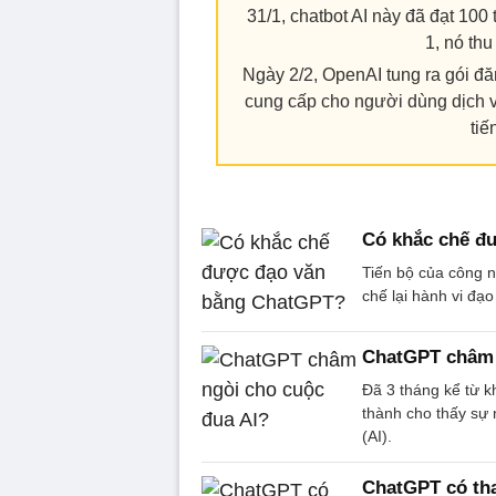
31/1, chatbot AI này đã đạt 100
1, nó thu
Ngày 2/2, OpenAI tung ra gói đ
cung cấp cho người dùng dịch v
tiế
Có khắc chế đ
Tiến bộ của công n
chế lại hành vi đạ
ChatGPT châm 
Đã 3 tháng kể từ k
thành cho thấy sự 
(AI).
ChatGPT có tha