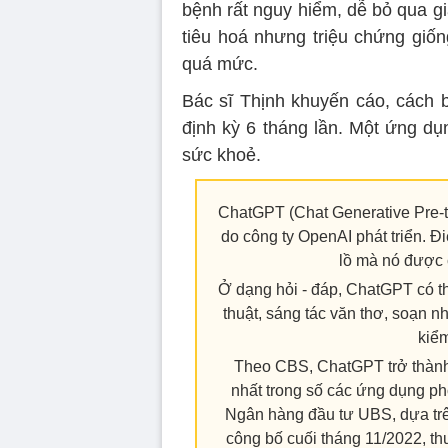
bệnh rất nguy hiểm, dễ bỏ qua g
tiêu hoá nhưng triệu chứng giốn
quá mức.
Bác sĩ Thịnh khuyến cáo, cách b
định kỳ 6 tháng lần. Một ứng dụ
sức khoẻ.
ChatGPT (Chat Generative Pre-tra
do công ty OpenAI phát triển. Đ
lồ mà nó được 
Ở dạng hỏi - đáp, ChatGPT có thể 
thuật, sáng tác văn thơ, soạn nhạc
kiểm
Theo CBS, ChatGPT trở thành
nhất trong số các ứng dụng ph
Ngân hàng đầu tư UBS, dựa tr
công bố cuối tháng 11/2022, th