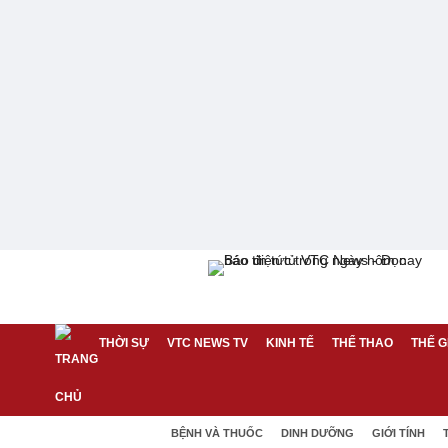
THỜI SỰ
VTC NEWS TV
KINH TẾ
THỂ THAO
THẾ G
BỆNH VÀ THUỐC
DINH DƯỠNG
GIỚI TÍNH