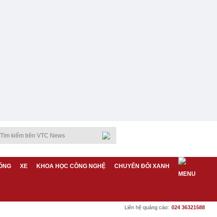
ỐNG
XE
KHOA HỌC CÔNG NGHỆ
CHUYỂN ĐỔI XANH
Liên hệ quảng cáo:
024 36321588