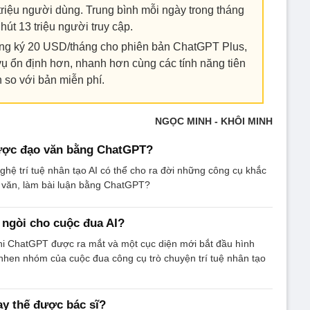
 triệu người dùng. Trung bình mỗi ngày trong tháng
 hút 13 triệu người truy cập.
ăng ký 20 USD/tháng cho phiên bản ChatGPT Plus,
ụ ổn định hơn, nhanh hơn cùng các tính năng tiên
n so với bản miễn phí.
NGỌC MINH - KHÔI MINH
ược đạo văn bằng ChatGPT?
ghệ trí tuệ nhân tạo AI có thể cho ra đời những công cụ khắc
o văn, làm bài luận bằng ChatGPT?
ngòi cho cuộc đua AI?
hi ChatGPT được ra mắt và một cục diện mới bắt đầu hình
nhen nhóm của cuộc đua công cụ trò chuyện trí tuệ nhân tạo
y thế được bác sĩ?