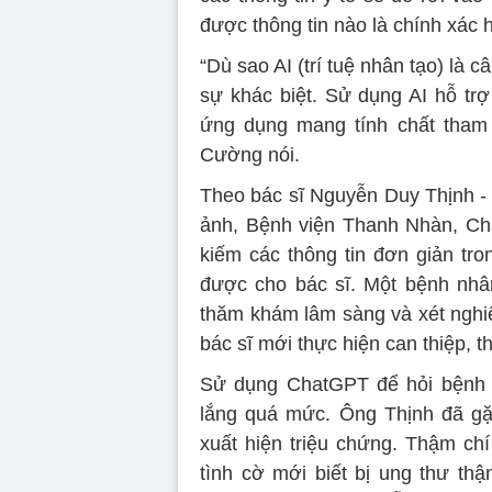
được thông tin nào là chính xác h
“Dù sao AI (trí tuệ nhân tạo) là 
sự khác biệt. Sử dụng AI hỗ tr
ứng dụng mang tính chất tham 
Cường nói.
Theo bác sĩ Nguyễn Duy Thịnh - 
ảnh, Bệnh viện Thanh Nhàn, Cha
kiếm các thông tin đơn giản tr
được cho bác sĩ. Một bệnh nhâ
thăm khám lâm sàng và xét nghiệ
bác sĩ mới thực hiện can thiệp, t
Sử dụng ChatGPT để hỏi bệnh r
lắng quá mức. Ông Thịnh đã gặ
xuất hiện triệu chứng. Thậm c
tình cờ mới biết bị ung thư th