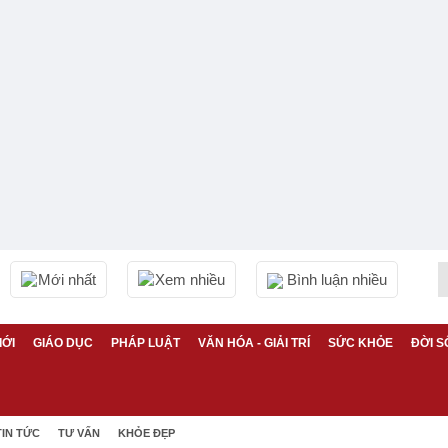
Mới nhất
Xem nhiều
Bình luận nhiều
IỚI
GIÁO DỤC
PHÁP LUẬT
VĂN HÓA - GIẢI TRÍ
SỨC KHỎE
ĐỜI S
TIN TỨC
TƯ VẤN
KHỎE ĐẸP