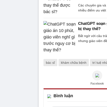
Các chuyên gia và 
nhiều điểm ưu việt 
ChatGPT soạn g
bị thay thế?
Bất ngờ với câu trả
nhưng giáo viên đều
bác sĩ
khám chữa bệnh
trí tuệ nh
Facebook
Bình luận