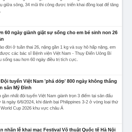
rụ giữa sông, 34 mũi thi công được triển khai đồng loạt để tăng
.
n 60 ngày giành giật sự sống cho em bé sinh non 26
ần
o đời ở tuần thai 26, nặng gần 1 kg và suy hô hấp nặng, em
được các bác sĩ Bệnh viện Việt Nam - Thụy Điển Uông Bí
 sống sau hơn 60 ngày điều trị tích cực.
Đội tuyển Việt Nam 'phá dớp' 800 ngày không thắng
ên sân Mỹ Đình
 gần nhất đội tuyển Việt Nam giành trọn 3 điểm tại sân đấu
 là ngày 6/6/2024, khi đánh bại Philippines 3-2 ở vòng loại thứ
i World Cup 2026 khu vực châu Á
n nhãn lễ khai mạc Festival Võ thuật Quốc tế Hà Nội