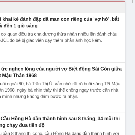
i khai kẻ đánh đập dã man con riêng của 'vợ hờ', bắt
ỳ đến 1 giờ sáng
 cơ quan điều tra cha dượng thừa nhận nhiều lần đánh cháu
.K.L do bé bị giáo viên dạy thêm phản ánh học kém.
 ức nghẹn lòng của người vợ Biệt động Sài Gòn giữa
t Mậu Thân 1968
uổi ngoài 90, bà Trần Thị Út vẫn nhớ rất rõ buổi sáng Tết Mậu
n 1968, ngày bà nhìn thấy thi thể chồng ngay trước căn nhà
a mình nhưng không dám bước ra nhận.
Cầu Hồng Hà dần thành hình sau 8 tháng, 34 mũi thi
ng chạy đua tiến độ
 gần 8 tháng thi công, cầu Hồng Hà đang dần thành hình với