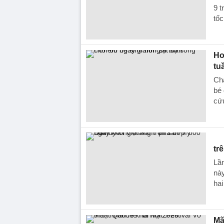
9 t
tốc
Hơ
tu
Chà
bé 
cứu
tr
Lần
này
ha
Mã