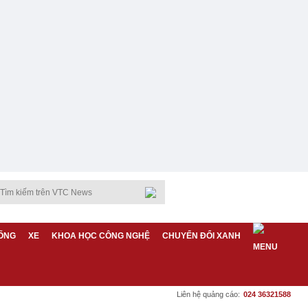
ỐNG
XE
KHOA HỌC CÔNG NGHỆ
CHUYỂN ĐỔI XANH
Liên hệ quảng cáo:
024 36321588