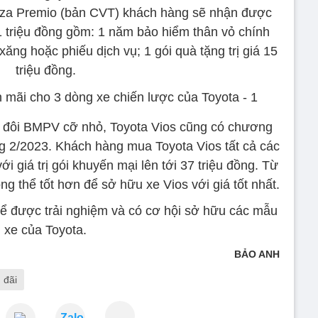
nza Premio (bản CVT) khách hàng sẽ nhận được
31 triệu đồng gồm: 1 năm bảo hiểm thân vỏ chính
xăng hoặc phiếu dịch vụ; 1 gói quà tặng trị giá 15
triệu đồng.
 đôi BMPV cỡ nhỏ, Toyota Vios cũng có chương
ng 2/2023. Khách hàng mua Toyota Vios tất cả các
i giá trị gói khuyến mại lên tới 37 triệu đồng. Từ
ng thể tốt hơn để sở hữu xe Vios với giá tốt nhất.
để được trải nghiệm và có cơ hội sở hữu các mẫu
xe của Toyota.
BẢO ANH
 đãi
Zalo