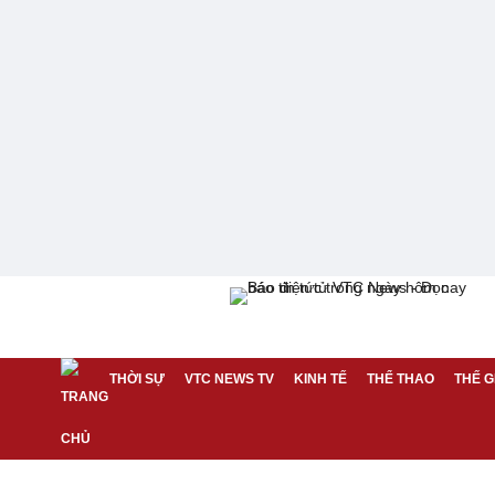
THỜI SỰ
VTC NEWS TV
KINH TẾ
THỂ THAO
THẾ G