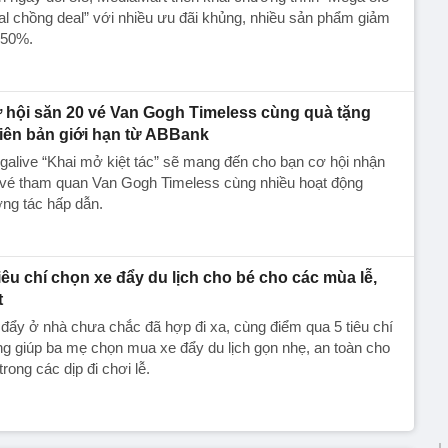
l chồng deal” với nhiều ưu đãi khủng, nhiều sản phẩm giảm
 50%.
 hội săn 20 vé Van Gogh Timeless cùng quà tặng
iên bản giới hạn từ ABBank
alive “Khai mở kiệt tác” sẽ mang đến cho bạn cơ hội nhận
 vé tham quan Van Gogh Timeless cùng nhiều hoạt động
ng tác hấp dẫn.
tiêu chí chọn xe đẩy du lịch cho bé cho các mùa lễ,
t
đẩy ở nhà chưa chắc đã hợp đi xa, cùng điểm qua 5 tiêu chí
g giúp ba mẹ chọn mua xe đẩy du lịch gọn nhẹ, an toàn cho
trong các dịp đi chơi lễ.