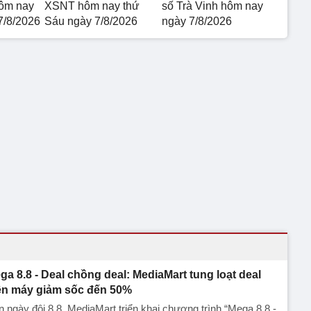
hôm nay
XSNT hôm nay thứ
số Trà Vinh hôm nay
7/8/2026
Sáu ngày 7/8/2026
ngày 7/8/2026
ga 8.8 - Deal chồng deal: MediaMart tung loạt deal
ện máy giảm sốc đến 50%
 ngày đôi 8.8, MediaMart triển khai chương trình “Mega 8.8 -