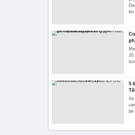
Dea
tới
Cơ
ph
Meg
20
tươ
5 
Tế
Xe 
vàn
bé 