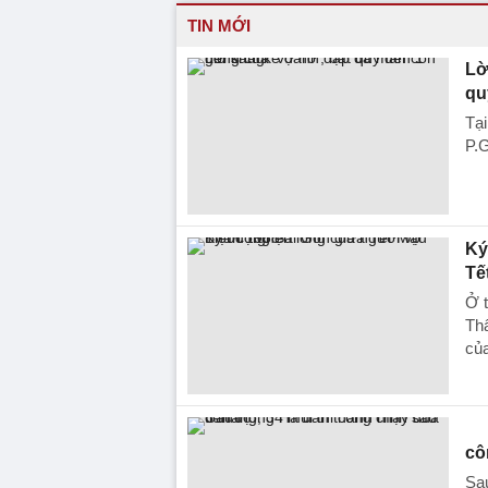
TIN MỚI
Lờ
qu
Tại
P.G
Ký
Tế
Ở t
Thâ
củ
cô
Sau