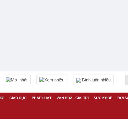
Mới nhất
Xem nhiều
Bình luận nhiều
IỚI
GIÁO DỤC
PHÁP LUẬT
VĂN HÓA - GIẢI TRÍ
SỨC KHỎE
ĐỜI S