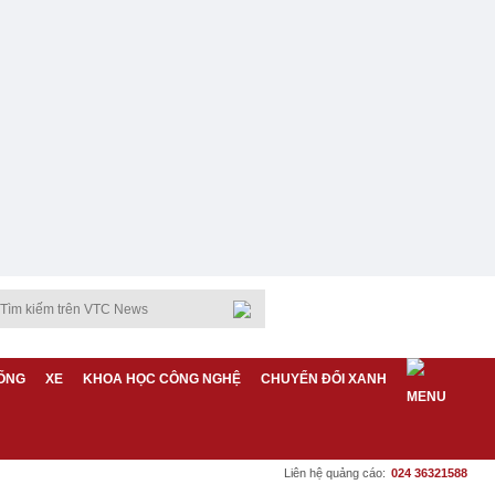
ỐNG
XE
KHOA HỌC CÔNG NGHỆ
CHUYỂN ĐỔI XANH
Liên hệ quảng cáo:
024 36321588