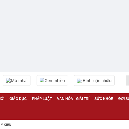
Mới nhất
Xem nhiều
Bình luận nhiều
IỚI
GIÁO DỤC
PHÁP LUẬT
VĂN HÓA - GIẢI TRÍ
SỨC KHỎE
ĐỜI S
Ý KIẾN