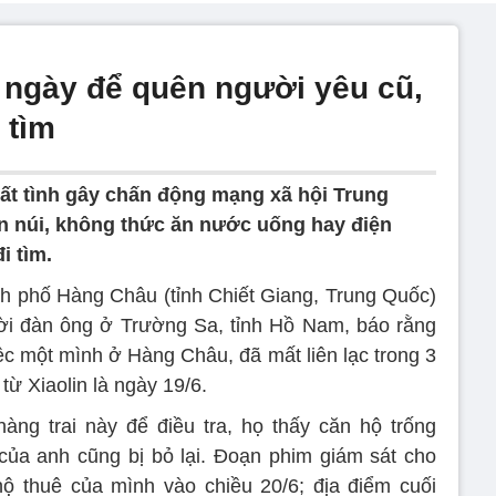
6 ngày để quên người yêu cũ,
 tìm
hất tình gây chấn động mạng xã hội Trung
ên núi, không thức ăn nước uống hay điện
i tìm.
h phố Hàng Châu (tỉnh Chiết Giang, Trung Quốc)
ời đàn ông ở Trường Sa, tỉnh Hồ Nam, báo rằng
iệc một mình ở Hàng Châu, đã mất liên lạc trong 3
từ Xiaolin là ngày 19/6.
àng trai này để điều tra, họ thấy căn hộ trống
 của anh cũng bị bỏ lại. Đoạn phim giám sát cho
 hộ thuê của mình vào chiều 20/6; địa điểm cuối