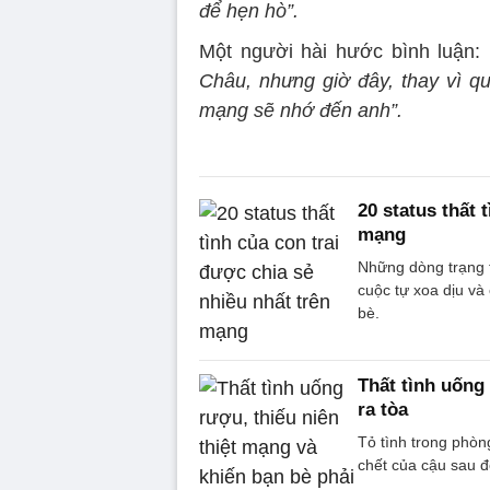
để hẹn hò”.
Một người hài hước bình luận:
Châu, nhưng giờ đây, thay vì qu
mạng sẽ nhớ đến anh”.
20 status thất 
mạng
Những dòng trạng t
cuộc tự xoa dịu và
bè.
Thất tình uống
ra tòa
Tỏ tình trong phòng
chết của cậu sau đ