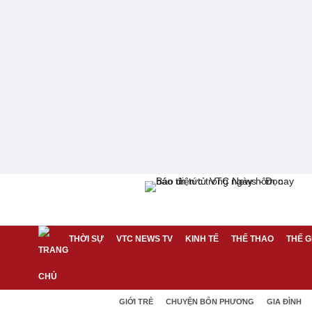
THỜI SỰ
VTC NEWS TV
KINH TẾ
THỂ THAO
THẾ G
GIỚI TRẺ
CHUYỆN BỐN PHƯƠNG
GIA ĐÌNH