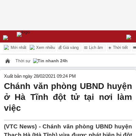
Mới nhất
Xem nhiều
💰 Giá vàng
📅 Lịch âm
☀️ Thời tiết

Thời sự
Tin nhanh 24h
Xuất bản ngày 28/02/2021 09:24 PM
Chánh văn phòng UBND huyện
ở Hà Tĩnh đột tử tại nơi làm
việc
(VTC News) -
Chánh văn phòng UBND huyện
Thạch Hà (Hà Tĩnh) vừa được phát hiện bị đột