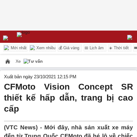
Mới nhất
Xem nhiều
💰 Giá vàng
📅 Lịch âm
☀️ Thời tiết

Xe
Tư vấn
Xuất bản ngày 23/10/2021 12:15 PM
CFMoto Vision Concept SR
thiết kế hấp dẫn, trang bị cao
cấp
(VTC News) -
Mới đây, nhà sản xuất xe máy
đến từ Trung Quốc CFMoto đã hé lộ về chiếc