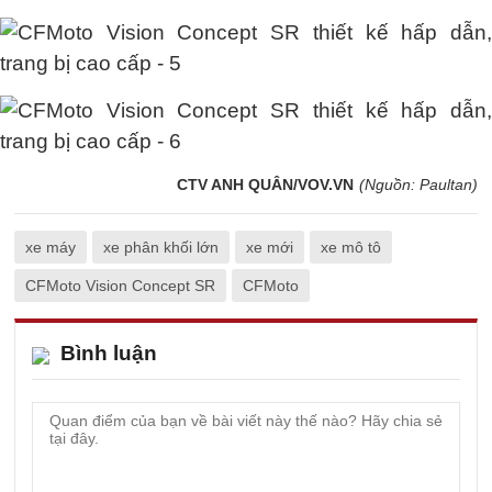
CTV ANH QUÂN/VOV.VN
(Nguồn: Paultan)
xe máy
xe phân khối lớn
xe mới
xe mô tô
CFMoto Vision Concept SR
CFMoto
Bình luận